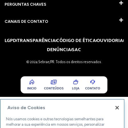
PERGUNTAS CHAVES​
CANAIS DE CONTATO
LGPD
TRANSPARÊNCIA
CÓDIGO DE ÉTICA
OUVIDORIA
DENÚNCIA
SAC
© 2024 Sebrae/PR. Todos os direitos reservados.
INICIO
CONTEÚDOS
LOJA
CONTATO
Aviso de Cookies
Nós usamos cookies e outras tecnologias semelhantes para
melhorar a sua experiência em nossos serviços, personalizar