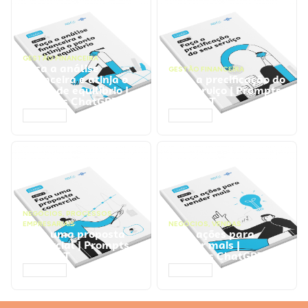
GESTÃO FINANCEIRA
Faça a análise
GESTÃO FINANCEIRA
financeira e atinja o
Faça a precificação do
ponto de equilíbrio |
seu serviço | Prompts
Prompts ChatGPT
ChatGPT
ACESSAR
ACESSAR
NEGÓCIOS
,
PROCESSOS
EMPRESARIAIS
NEGÓCIOS
,
VENDAS
Faça uma proposta
Faça ações para
comercial | Prompts
vender mais |
ChatGPT
Prompts ChatGPT
ACESSAR
ACESSAR