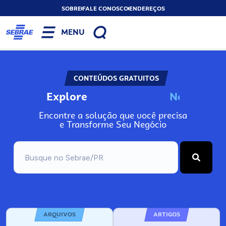
SOBRE
FALE CONOSCO
ENDEREÇOS
MENU
CONTEÚDOS GRATUITOS
Explore
N
o
s
s
o
s
P
o
Encontre a solução que você precisa
e Transforme Seu Negócio
ARQUIVOS
ARTIGOS