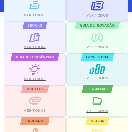
VER TODOS
VER TODOS
EBOOKS
GUIA DE INOVAÇÃO
VER TODOS
VER TODOS
GUIA DE TENDÊNCIAS
IMPULSIONA
VER TODOS
VER TODOS
MODELOS
PLANILHAS
VER TODOS
VER TODOS
PODCASTS
VÍDEOS