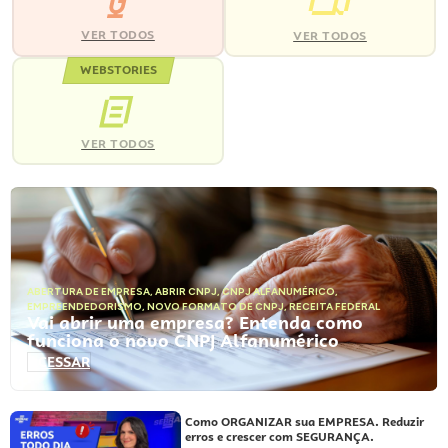
VER TODOS
VER TODOS
WEBSTORIES
VER TODOS
ABERTURA DE EMPRESA
,
ABRIR CNPJ
,
CNPJ ALFANUMÉRICO
,
EMPREENDEDORISMO
,
NOVO FORMATO DE CNPJ
,
RECEITA FEDERAL
Vai abrir uma empresa? Entenda como
funciona o novo CNPJ Alfanumérico
ACESSAR
Como ORGANIZAR sua EMPRESA. Reduzir
erros e crescer com SEGURANÇA.