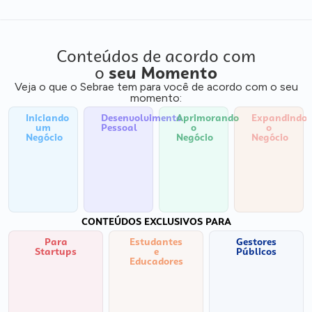
Conteúdos de acordo com
o
seu Momento
Veja o que o Sebrae tem para você de acordo com o seu
momento:
Iniciando
Desenvolvimento
Aprimorando
Expandindo
um
Pessoal
o
o
Negócio
Negócio
Negócio
CONTEÚDOS EXCLUSIVOS PARA
Para
Estudantes
Gestores
Startups
e
Públicos
Educadores