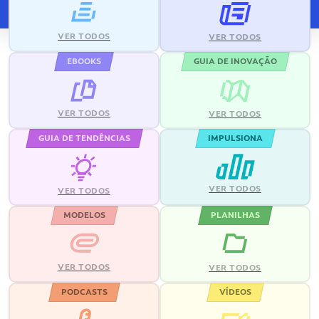
VER TODOS
VER TODOS
EBOOKS
GUIA DE INOVAÇÃO
VER TODOS
VER TODOS
GUIA DE TENDÊNCIAS
IMPULSIONA
VER TODOS
VER TODOS
MODELOS
PLANILHAS
VER TODOS
VER TODOS
PODCASTS
VÍDEOS