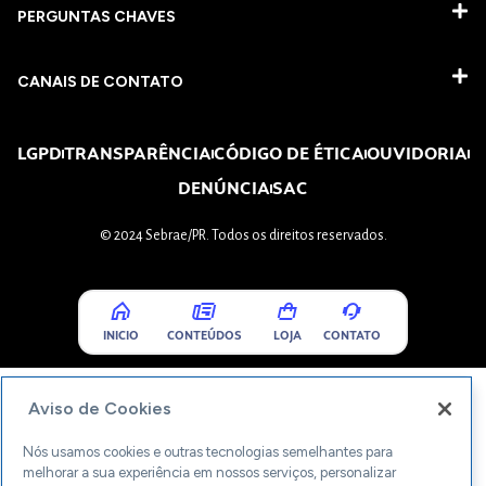
PERGUNTAS CHAVES​
CANAIS DE CONTATO
LGPD
TRANSPARÊNCIA
CÓDIGO DE ÉTICA
OUVIDORIA
DENÚNCIA
SAC
© 2024 Sebrae/PR. Todos os direitos reservados.
INICIO
CONTEÚDOS
LOJA
CONTATO
Aviso de Cookies
Nós usamos cookies e outras tecnologias semelhantes para
melhorar a sua experiência em nossos serviços, personalizar