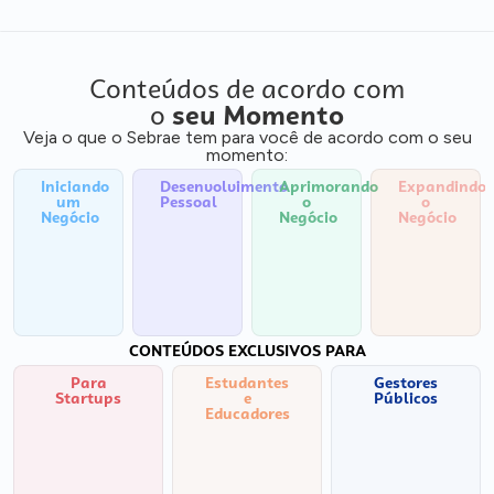
Conteúdos de acordo com
o
seu Momento
Veja o que o Sebrae tem para você de acordo com o seu
momento:
Iniciando
Desenvolvimento
Aprimorando
Expandindo
um
Pessoal
o
o
Negócio
Negócio
Negócio
CONTEÚDOS EXCLUSIVOS PARA
Para
Estudantes
Gestores
Startups
e
Públicos
Educadores