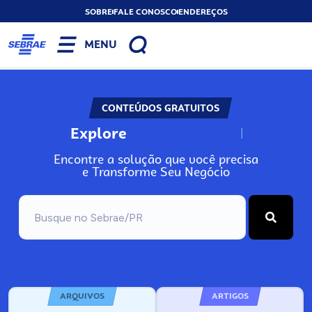
SOBRE
FALE CONOSCO
ENDEREÇOS
MENU
CONTEÚDOS GRATUITOS
Explore
N
o
s
s
o
s
A
Encontre a solução que você precisa
e Transforme Seu Negócio
ARQUIVOS
ARTIGOS