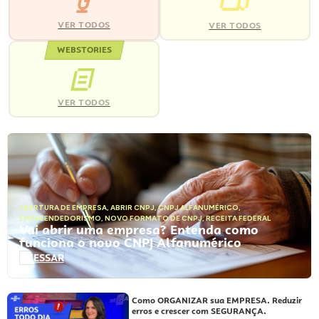
VER TODOS
VER TODOS
WEBSTORIES
VER TODOS
ABERTURA DE EMPRESA
,
ABRIR CNPJ
,
CNPJ ALFANUMÉRICO
,
EMPREENDEDORISMO
,
NOVO FORMATO DE CNPJ
,
RECEITA FEDERAL
Vai abrir uma empresa? Entenda como
funciona o novo CNPJ Alfanumérico
ACESSAR
Como ORGANIZAR sua EMPRESA. Reduzir
erros e crescer com SEGURANÇA.