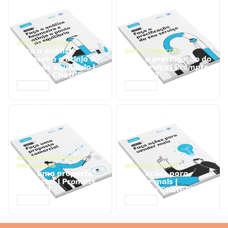
GESTÃO FINANCEIRA
Faça a análise
GESTÃO FINANCEIRA
financeira e atinja o
Faça a precificação do
ponto de equilíbrio |
seu serviço | Prompts
Prompts ChatGPT
ChatGPT
ACESSAR
ACESSAR
NEGÓCIOS
,
PROCESSOS
EMPRESARIAIS
NEGÓCIOS
,
VENDAS
Faça uma proposta
Faça ações para
comercial | Prompts
vender mais |
ChatGPT
Prompts ChatGPT
ACESSAR
ACESSAR