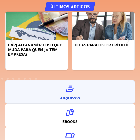
ÚLTIMOS ARTIGOS
UE
DICAS PARA OBTER CRÉDITO
FAÇA A DIFERENÇA: SEJA
SUSTENTÁVEL, SEJA
INOVADOR
ARQUIVOS
EBOOKS