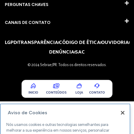
PERGUNTAS CHAVES​
CANAIS DE CONTATO
LGPD
TRANSPARÊNCIA
CÓDIGO DE ÉTICA
OUVIDORIA
DENÚNCIA
SAC
© 2024 Sebrae/PR. Todos os direitos reservados.
INICIO
CONTEÚDOS
LOJA
CONTATO
Aviso de Cookies
Nós usamos cookies e outras tecnologias semelhantes para
melhorar a sua experiência em nossos serviços, personalizar