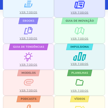
VER TODOS
VER TODOS
EBOOKS
GUIA DE INOVAÇÃO
VER TODOS
VER TODOS
GUIA DE TENDÊNCIAS
IMPULSIONA
VER TODOS
VER TODOS
MODELOS
PLANILHAS
VER TODOS
VER TODOS
PODCASTS
VÍDEOS