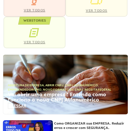
VER TODOS
VER TODOS
WEBSTORIES
VER TODOS
ABERTURA DE EMPRESA
,
ABRIR CNPJ
,
CNPJ ALFANUMÉRICO
,
EMPREENDEDORISMO
,
NOVO FORMATO DE CNPJ
,
RECEITA FEDERAL
Vai abrir uma empresa? Entenda como
funciona o novo CNPJ Alfanumérico
ACESSAR
Como ORGANIZAR sua EMPRESA. Reduzir
erros e crescer com SEGURANÇA.