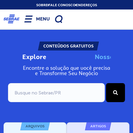
SOBRE
FALE CONOSCO
ENDEREÇOS
MENU
CONTEÚDOS GRATUITOS
Explore
N
o
s
s
A
o
s
n
I
Encontre a solução que você precisa
e Transforme Seu Negócio
ARQUIVOS
ARTIGOS