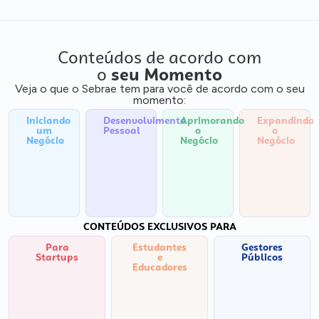
Conteúdos de acordo com
o
seu Momento
Veja o que o Sebrae tem para você de acordo com o seu
momento:
Iniciando
Desenvolvimento
Aprimorando
Expandindo
um
Pessoal
o
o
Negócio
Negócio
Negócio
CONTEÚDOS EXCLUSIVOS PARA
Para
Estudantes
Gestores
Startups
e
Públicos
Educadores