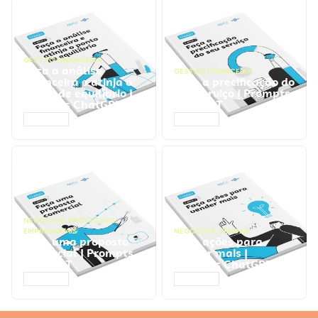
GESTÃO FINANCEIRA
Faça a análise
GESTÃO FINANCEIRA
financeira e atinja o
Faça a precificação do
ponto de equilíbrio |
seu serviço | Prompts
Prompts ChatGPT
ChatGPT
ACESSAR
ACESSAR
NEGÓCIOS
,
PROCESSOS
EMPRESARIAIS
NEGÓCIOS
,
VENDAS
Faça uma proposta
Faça ações para
comercial | Prompts
vender mais |
ChatGPT
Prompts ChatGPT
ACESSAR
ACESSAR