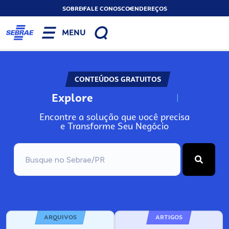
SOBRE
FALE CONOSCO
ENDEREÇOS
MENU
CONTEÚDOS GRATUITOS
Explore
N
o
s
s
o
s
A
Encontre a solução que você precisa
e Transforme Seu Negócio
ARQUIVOS
ARTIGOS