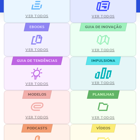
VER TODOS
VER TODOS
EBOOKS
GUIA DE INOVAÇÃO
VER TODOS
VER TODOS
GUIA DE TENDÊNCIAS
IMPULSIONA
VER TODOS
VER TODOS
MODELOS
PLANILHAS
VER TODOS
VER TODOS
PODCASTS
VÍDEOS