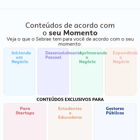
Conteúdos de acordo com
o
seu Momento
Veja o que o Sebrae tem para você de acordo com o seu
momento:
Iniciando
Desenvolvimento
Aprimorando
Expandindo
um
Pessoal
o
o
Negócio
Negócio
Negócio
CONTEÚDOS EXCLUSIVOS PARA
Para
Estudantes
Gestores
Startups
e
Públicos
Educadores