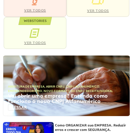
VER TODOS
VER TODOS
WEBSTORIES
VER TODOS
ABERTURA DE EMPRESA
,
ABRIR CNPJ
,
CNPJ ALFANUMÉRICO
,
EMPREENDEDORISMO
,
NOVO FORMATO DE CNPJ
,
RECEITA FEDERAL
Vai abrir uma empresa? Entenda como
funciona o novo CNPJ Alfanumérico
ACESSAR
Como ORGANIZAR sua EMPRESA. Reduzir
erros e crescer com SEGURANÇA.