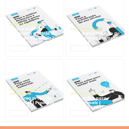
GESTÃO FINANCEIRA
Faça a análise
GESTÃO FINANCEIRA
financeira e atinja o
Faça a precificação do
ponto de equilíbrio |
seu serviço | Prompts
Prompts ChatGPT
ChatGPT
ACESSAR
ACESSAR
NEGÓCIOS
,
PROCESSOS
EMPRESARIAIS
NEGÓCIOS
,
VENDAS
Faça uma proposta
Faça ações para
comercial | Prompts
vender mais |
ChatGPT
Prompts ChatGPT
ACESSAR
ACESSAR