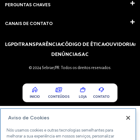
PERGUNTAS CHAVES​
CANAIS DE CONTATO
LGPD
TRANSPARÊNCIA
CÓDIGO DE ÉTICA
OUVIDORIA
DENÚNCIA
SAC
© 2024 Sebrae/PR. Todos os direitos reservados.
INICIO
CONTEÚDOS
LOJA
CONTATO
Aviso de Cookies
Nós usamos cookies e outras tecnologias semelhantes para
melhorar a sua experiência em nossos serviços, personalizar