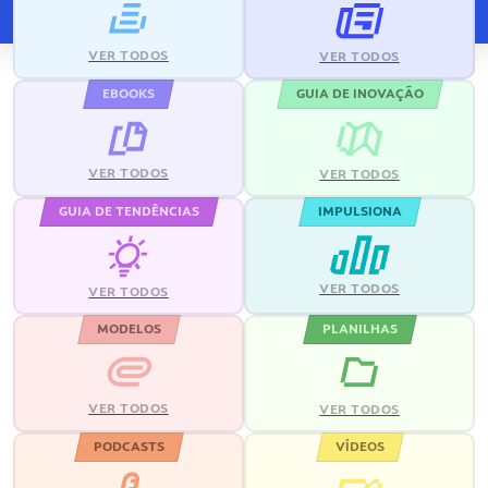
VER TODOS
VER TODOS
EBOOKS
GUIA DE INOVAÇÃO
VER TODOS
VER TODOS
GUIA DE TENDÊNCIAS
IMPULSIONA
VER TODOS
VER TODOS
MODELOS
PLANILHAS
VER TODOS
VER TODOS
PODCASTS
VÍDEOS