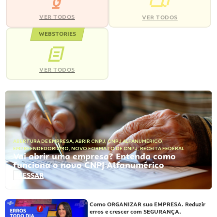
VER TODOS
VER TODOS
WEBSTORIES
VER TODOS
ABERTURA DE EMPRESA
,
ABRIR CNPJ
,
CNPJ ALFANUMÉRICO
,
EMPREENDEDORISMO
,
NOVO FORMATO DE CNPJ
,
RECEITA FEDERAL
Vai abrir uma empresa? Entenda como
funciona o novo CNPJ Alfanumérico
ACESSAR
Como ORGANIZAR sua EMPRESA. Reduzir
erros e crescer com SEGURANÇA.