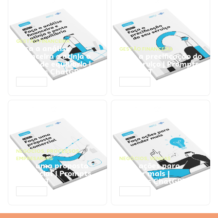
GESTÃO FINANCEIRA
Faça a análise
GESTÃO FINANCEIRA
financeira e atinja o
Faça a precificação do
ponto de equilíbrio |
seu serviço | Prompts
Prompts ChatGPT
ChatGPT
ACESSAR
ACESSAR
NEGÓCIOS
,
PROCESSOS
EMPRESARIAIS
NEGÓCIOS
,
VENDAS
Faça uma proposta
Faça ações para
comercial | Prompts
vender mais |
ChatGPT
Prompts ChatGPT
ACESSAR
ACESSAR