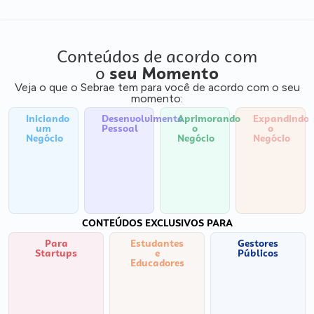
Conteúdos de acordo com
o
seu Momento
Veja o que o Sebrae tem para você de acordo com o seu
momento:
Iniciando
Desenvolvimento
Aprimorando
Expandindo
um
Pessoal
o
o
Negócio
Negócio
Negócio
CONTEÚDOS EXCLUSIVOS PARA
Para
Estudantes
Gestores
Startups
e
Públicos
Educadores