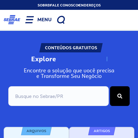
SOBRE
FALE CONOSCO
ENDEREÇOS
MENU
CONTEÚDOS GRATUITOS
Explore
N
o
s
s
o
s
A
Encontre a solução que você precisa
e Transforme Seu Negócio
ARQUIVOS
ARTIGOS