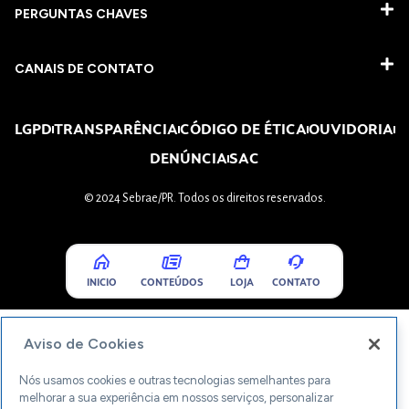
PERGUNTAS CHAVES​
CANAIS DE CONTATO
LGPD
TRANSPARÊNCIA
CÓDIGO DE ÉTICA
OUVIDORIA
DENÚNCIA
SAC
© 2024 Sebrae/PR. Todos os direitos reservados.
INICIO
CONTEÚDOS
LOJA
CONTATO
Aviso de Cookies
Nós usamos cookies e outras tecnologias semelhantes para
melhorar a sua experiência em nossos serviços, personalizar