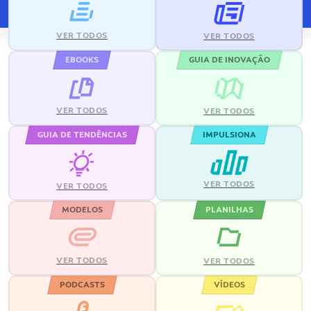
VER TODOS
VER TODOS
EBOOKS
GUIA DE INOVAÇÃO
VER TODOS
VER TODOS
GUIA DE TENDÊNCIAS
IMPULSIONA
VER TODOS
VER TODOS
MODELOS
PLANILHAS
VER TODOS
VER TODOS
PODCASTS
VÍDEOS