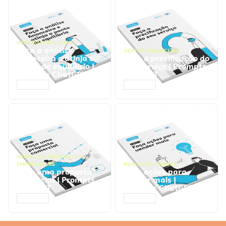
GESTÃO FINANCEIRA
Faça a análise
GESTÃO FINANCEIRA
financeira e atinja o
Faça a precificação do
ponto de equilíbrio |
seu serviço | Prompts
Prompts ChatGPT
ChatGPT
ACESSAR
ACESSAR
NEGÓCIOS
,
PROCESSOS
EMPRESARIAIS
NEGÓCIOS
,
VENDAS
Faça uma proposta
Faça ações para
comercial | Prompts
vender mais |
ChatGPT
Prompts ChatGPT
ACESSAR
ACESSAR