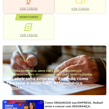
VER TODOS
VER TODOS
WEBSTORIES
VER TODOS
ABERTURA DE EMPRESA
,
ABRIR CNPJ
,
CNPJ ALFANUMÉRICO
,
EMPREENDEDORISMO
,
NOVO FORMATO DE CNPJ
,
RECEITA FEDERAL
Vai abrir uma empresa? Entenda como
funciona o novo CNPJ Alfanumérico
ACESSAR
Como ORGANIZAR sua EMPRESA. Reduzir
erros e crescer com SEGURANÇA.