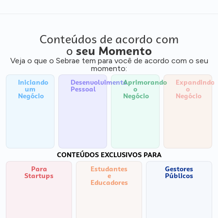
Conteúdos de acordo com
o
seu Momento
Veja o que o Sebrae tem para você de acordo com o seu
momento:
Iniciando
Desenvolvimento
Aprimorando
Expandindo
um
Pessoal
o
o
Negócio
Negócio
Negócio
CONTEÚDOS EXCLUSIVOS PARA
Para
Estudantes
Gestores
Startups
e
Públicos
Educadores