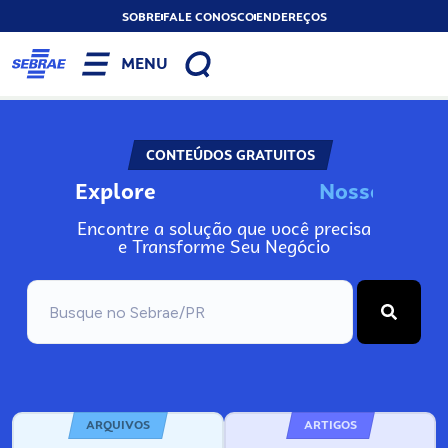
SOBRE
FALE CONOSCO
ENDEREÇOS
MENU
CONTEÚDOS GRATUITOS
Explore
N
o
s
s
o
s
I
n
f
o
Encontre a solução que você precisa
e Transforme Seu Negócio
ARQUIVOS
ARTIGOS