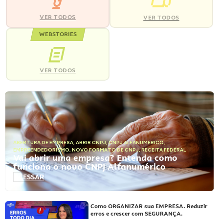
VER TODOS
VER TODOS
WEBSTORIES
VER TODOS
ABERTURA DE EMPRESA
,
ABRIR CNPJ
,
CNPJ ALFANUMÉRICO
,
EMPREENDEDORISMO
,
NOVO FORMATO DE CNPJ
,
RECEITA FEDERAL
Vai abrir uma empresa? Entenda como
funciona o novo CNPJ Alfanumérico
ACESSAR
Como ORGANIZAR sua EMPRESA. Reduzir
erros e crescer com SEGURANÇA.