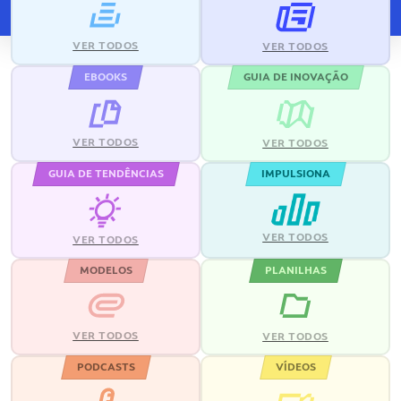
VER TODOS
VER TODOS
EBOOKS
GUIA DE INOVAÇÃO
VER TODOS
VER TODOS
GUIA DE TENDÊNCIAS
IMPULSIONA
VER TODOS
VER TODOS
MODELOS
PLANILHAS
VER TODOS
VER TODOS
PODCASTS
VÍDEOS