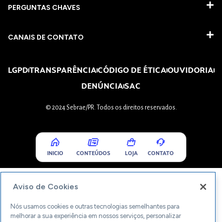
PERGUNTAS CHAVES​
CANAIS DE CONTATO
LGPD
TRANSPARÊNCIA
CÓDIGO DE ÉTICA
OUVIDORIA
DENÚNCIA
SAC
© 2024 Sebrae/PR. Todos os direitos reservados.
INICIO
CONTEÚDOS
LOJA
CONTATO
Aviso de Cookies
Nós usamos cookies e outras tecnologias semelhantes para
melhorar a sua experiência em nossos serviços, personalizar