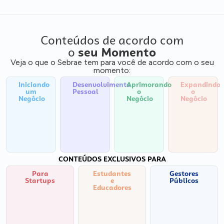
Conteúdos de acordo com
o
seu Momento
Veja o que o Sebrae tem para você de acordo com o seu
momento:
Iniciando
Desenvolvimento
Aprimorando
Expandindo
um
Pessoal
o
o
Negócio
Negócio
Negócio
CONTEÚDOS EXCLUSIVOS PARA
Para
Estudantes
Gestores
Startups
e
Públicos
Educadores