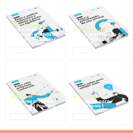
GESTÃO FINANCEIRA
Faça a análise
GESTÃO FINANCEIRA
financeira e atinja o
Faça a precificação do
ponto de equilíbrio |
seu serviço | Prompts
Prompts ChatGPT
ChatGPT
ACESSAR
ACESSAR
NEGÓCIOS
,
PROCESSOS
EMPRESARIAIS
NEGÓCIOS
,
VENDAS
Faça uma proposta
Faça ações para
comercial | Prompts
vender mais |
ChatGPT
Prompts ChatGPT
ACESSAR
ACESSAR