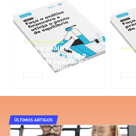
GESTÃO FINANCEIRA
Faça a análise
GESTÃO
financeira e atinja o
Faça
ponto de equilíbrio |
seu 
Prompts ChatGPT
Cha
ACESSAR
ACESS
ÚLTIMOS ARTIGOS