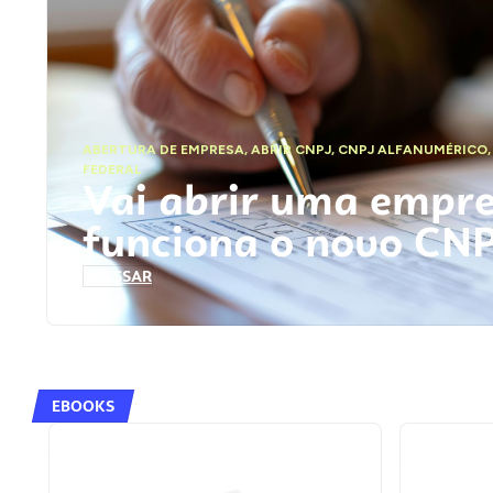
ABERTURA DE EMPRESA
,
ABRIR CNPJ
,
CNPJ ALFANUMÉRICO
FEDERAL
Vai abrir uma empr
funciona o novo CN
ACESSAR
EBOOKS