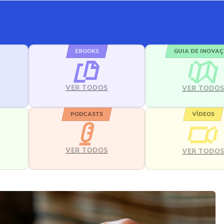
EBOOKS
GUIA DE INOVA
VER TODOS
VER TODO
PODCASTS
VÍDEOS
VER TODOS
VER TODO