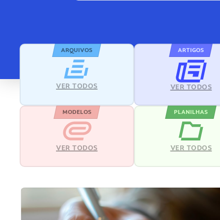
ARQUIVOS
ARTIGOS
VER TODOS
VER TODOS
MODELOS
PLANILHAS
VER TODOS
VER TODOS