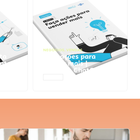
NEGÓCIOS
,
VENDAS
ta
Faça ações para
pts
vender mais |
Prompts ChatGPT
ACESSAR