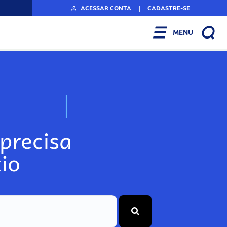
ACESSAR CONTA
|
CADASTRE-SE
MENU
N
o
s
s
o
s
P
o
precisa
io