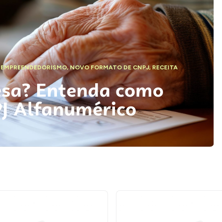
,
EMPREENDEDORISMO
,
NOVO FORMATO DE CNPJ
,
RECEITA
esa? Entenda como
PJ Alfanumérico