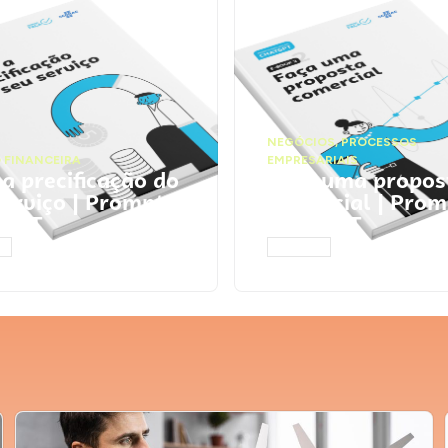
NEGÓCIOS
,
PROCESSOS
 FINANCEIRA
EMPRESARIAIS
 a precificação do
Faça uma propos
serviço | Prompts
comercial | Prom
tGPT
ChatGPT
AR
ACESSAR