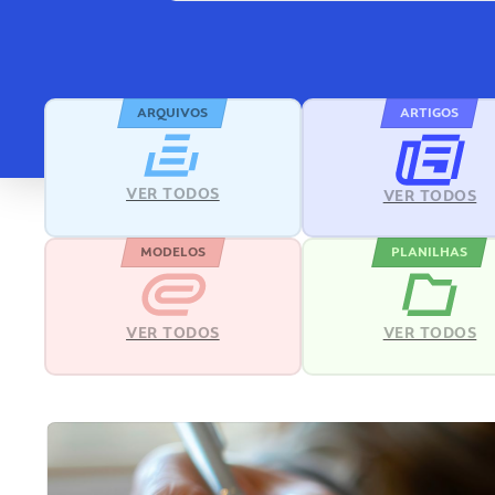
ARQUIVOS
ARTIGOS
VER TODOS
VER TODOS
MODELOS
PLANILHAS
VER TODOS
VER TODOS