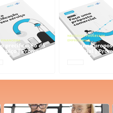
NEGÓCIOS
,
PROCESSOS
 FINANCEIRA
EMPRESARIAIS
 a precificação do
Faça uma propos
serviço | Prompts
comercial | Prom
tGPT
ChatGPT
AR
ACESSAR