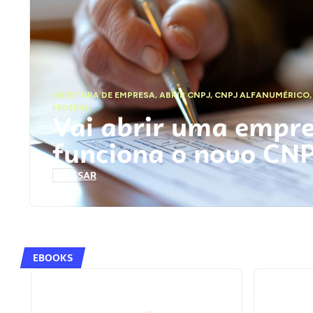
ABERTURA DE EMPRESA
,
ABRIR CNPJ
,
CNPJ ALFANUMÉRICO
FEDERAL
Vai abrir uma empr
funciona o novo CN
ACESSAR
EBOOKS