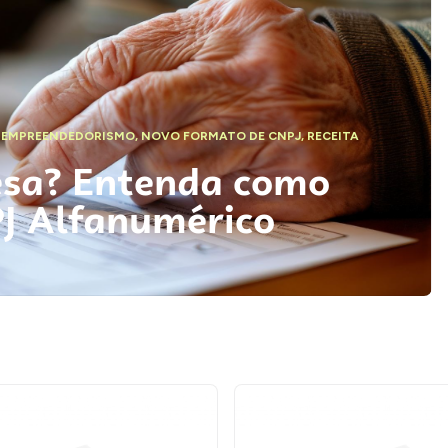
,
EMPREENDEDORISMO
,
NOVO FORMATO DE CNPJ
,
RECEITA
esa? Entenda como
PJ Alfanumérico