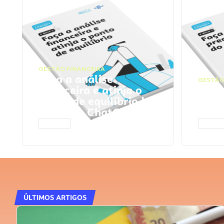
GESTÃO FINANCEIRA
Faça a análise
GESTÃO
financeira e atinja o
Faça
ponto de equilíbrio |
seu 
Prompts ChatGPT
Cha
ACESSAR
ACESS
ÚLTIMOS ARTIGOS