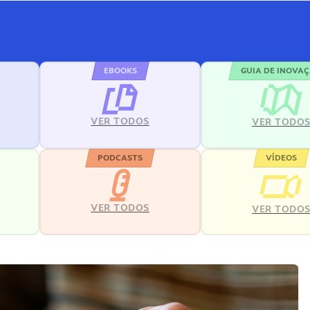
EBOOKS
GUIA DE INOVA
VER TODOS
VER TODO
PODCASTS
VÍDEOS
VER TODOS
VER TODO