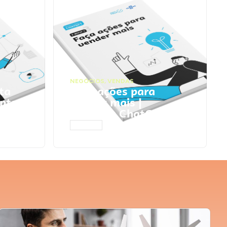
NEGÓCIOS
,
VENDAS
ta
Faça ações para
pts
vender mais |
Prompts ChatGPT
ACESSAR