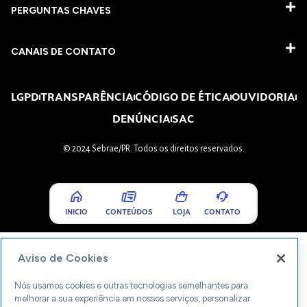
PERGUNTAS CHAVES​
CANAIS DE CONTATO
LGPD
TRANSPARÊNCIA
CÓDIGO DE ÉTICA
OUVIDORIA
DENÚNCIA
SAC
© 2024 Sebrae/PR. Todos os direitos reservados.
INICIO
CONTEÚDOS
LOJA
CONTATO
Aviso de Cookies
Nós usamos cookies e outras tecnologias semelhantes para
melhorar a sua experiência em nossos serviços, personalizar