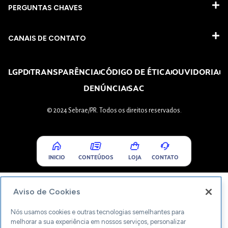
PERGUNTAS CHAVES​
CANAIS DE CONTATO
LGPD
TRANSPARÊNCIA
CÓDIGO DE ÉTICA
OUVIDORIA
DENÚNCIA
SAC
© 2024 Sebrae/PR. Todos os direitos reservados.
INICIO
CONTEÚDOS
LOJA
CONTATO
Aviso de Cookies
Nós usamos cookies e outras tecnologias semelhantes para
melhorar a sua experiência em nossos serviços, personalizar