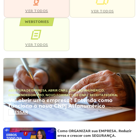
VER TODOS
VER TODOS
WEBSTORIES
VER TODOS
ABERTURA DE EMPRESA
,
ABRIR CNPJ
,
CNPJ ALFANUMÉRICO
,
EMPREENDEDORISMO
,
NOVO FORMATO DE CNPJ
,
RECEITA FEDERAL
Vai abrir uma empresa? Entenda como
funciona o novo CNPJ Alfanumérico
ACESSAR
Como ORGANIZAR sua EMPRESA. Reduzir
erros e crescer com SEGURANÇA.