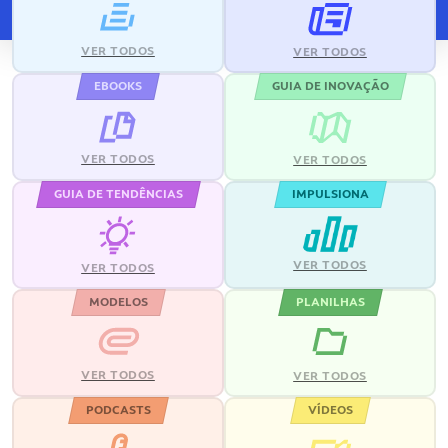
VER TODOS
VER TODOS
EBOOKS
GUIA DE INOVAÇÃO
VER TODOS
VER TODOS
GUIA DE TENDÊNCIAS
IMPULSIONA
VER TODOS
VER TODOS
MODELOS
PLANILHAS
VER TODOS
VER TODOS
PODCASTS
VÍDEOS