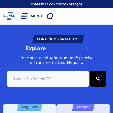
SOBRE
FALE CONOSCO
ENDEREÇOS
MENU
CONTEÚDOS GRATUITOS
Explore
N
o
s
s
o
s
A
Encontre a solução que você precisa
e Transforme Seu Negócio
ARQUIVOS
ARTIGOS