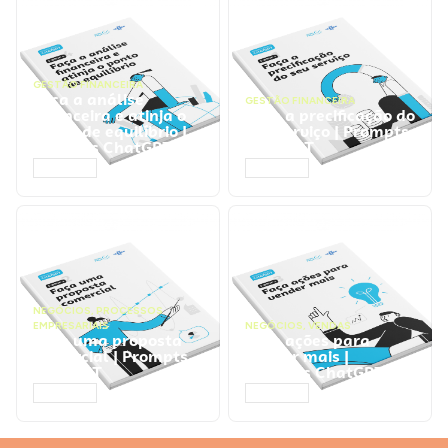
GESTÃO FINANCEIRA
Faça a análise
GESTÃO FINANCEIRA
financeira e atinja o
Faça a precificação do
ponto de equilíbrio |
seu serviço | Prompts
Prompts ChatGPT
ChatGPT
ACESSAR
ACESSAR
NEGÓCIOS
,
PROCESSOS
EMPRESARIAIS
NEGÓCIOS
,
VENDAS
Faça uma proposta
Faça ações para
comercial | Prompts
vender mais |
ChatGPT
Prompts ChatGPT
ACESSAR
ACESSAR