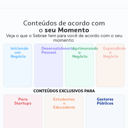
Conteúdos de acordo com
o
seu Momento
Veja o que o Sebrae tem para você de acordo com o seu
momento:
Iniciando
Desenvolvimento
Aprimorando
Expandindo
um
Pessoal
o
o
Negócio
Negócio
Negócio
CONTEÚDOS EXCLUSIVOS PARA
Para
Estudantes
Gestores
Startups
e
Públicos
Educadores