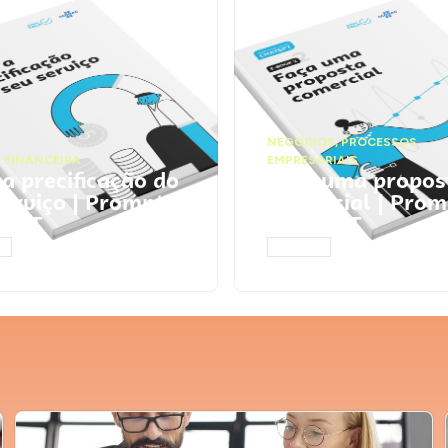
NEGÓCIOS
,
PROCESSOS
 FINANCEIRA
EMPRESARIAIS
 a precificação do
Faça uma propos
serviço | Prompts
comercial | Prom
tGPT
ChatGPT
AR
ACESSAR