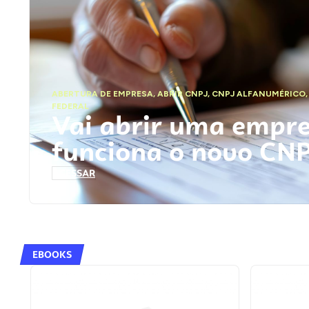
ABERTURA DE EMPRESA
,
ABRIR CNPJ
,
CNPJ ALFANUMÉRICO
FEDERAL
Vai abrir uma empr
funciona o novo CN
ACESSAR
EBOOKS