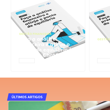
GESTÃO FINANCEIRA
Faça a análise
GESTÃO
financeira e atinja o
Faça
ponto de equilíbrio |
seu 
Prompts ChatGPT
Cha
ACESSAR
ACESS
ÚLTIMOS ARTIGOS