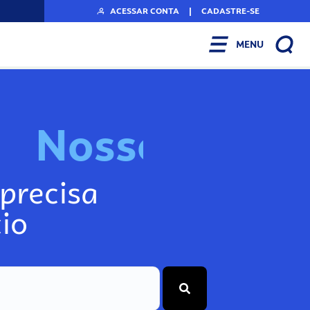
ACESSAR CONTA
|
CADASTRE-SE
MENU
N
o
s
s
o
s
I
n
f
o
g
precisa
io