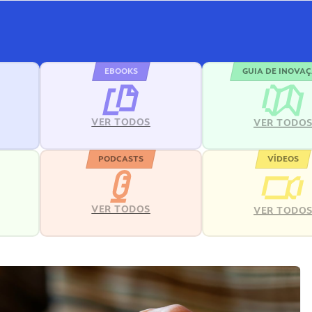
EBOOKS
GUIA DE INOVA
VER TODOS
VER TODO
PODCASTS
VÍDEOS
VER TODOS
VER TODO