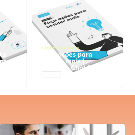
NEGÓCIOS
,
VENDAS
ta
Faça ações para
pts
vender mais |
Prompts ChatGPT
ACESSAR