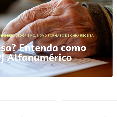
,
EMPREENDEDORISMO
,
NOVO FORMATO DE CNPJ
,
RECEITA
esa? Entenda como
PJ Alfanumérico