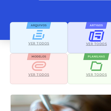
ARQUIVOS
ARTIGOS
VER TODOS
VER TODOS
MODELOS
PLANILHAS
VER TODOS
VER TODOS