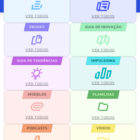
VER TODOS
VER TODOS
EBOOKS
GUIA DE INOVAÇÃO
VER TODOS
VER TODOS
GUIA DE TENDÊNCIAS
IMPULSIONA
VER TODOS
VER TODOS
MODELOS
PLANILHAS
VER TODOS
VER TODOS
PODCASTS
VÍDEOS