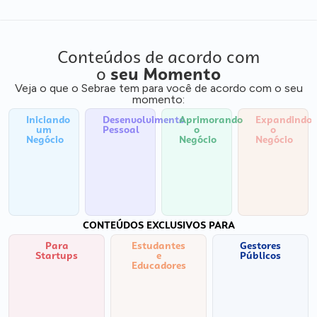
Conteúdos de acordo com
o
seu Momento
Veja o que o Sebrae tem para você de acordo com o seu
momento:
Iniciando
Desenvolvimento
Aprimorando
Expandindo
um
Pessoal
o
o
Negócio
Negócio
Negócio
CONTEÚDOS EXCLUSIVOS PARA
Para
Estudantes
Gestores
Startups
e
Públicos
Educadores