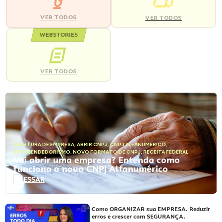
VER TODOS
VER TODOS
WEBSTORIES
VER TODOS
ABERTURA DE EMPRESA
,
ABRIR CNPJ
,
CNPJ ALFANUMÉRICO
,
EMPREENDEDORISMO
,
NOVO FORMATO DE CNPJ
,
RECEITA FEDERAL
Vai abrir uma empresa? Entenda como
funciona o novo CNPJ Alfanumérico
ACESSAR
Como ORGANIZAR sua EMPRESA. Reduzir
erros e crescer com SEGURANÇA.