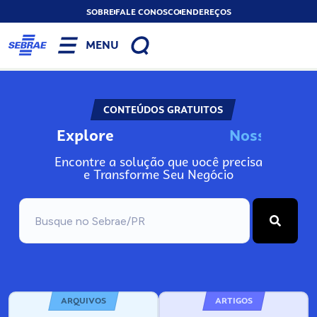
SOBRE
FALE CONOSCO
ENDEREÇOS
MENU
CONTEÚDOS GRATUITOS
Explore
s
o
s
W
N
o
s
o
s
Encontre a solução que você precisa
e Transforme Seu Negócio
ARQUIVOS
ARTIGOS