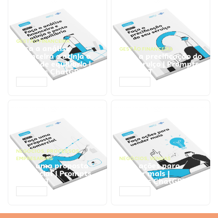
GESTÃO FINANCEIRA
Faça a análise
GESTÃO FINANCEIRA
financeira e atinja o
Faça a precificação do
ponto de equilíbrio |
seu serviço | Prompts
Prompts ChatGPT
ChatGPT
ACESSAR
ACESSAR
NEGÓCIOS
,
PROCESSOS
EMPRESARIAIS
NEGÓCIOS
,
VENDAS
Faça uma proposta
Faça ações para
comercial | Prompts
vender mais |
ChatGPT
Prompts ChatGPT
ACESSAR
ACESSAR