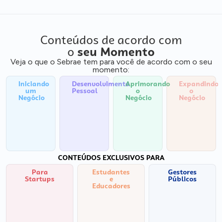
Conteúdos de acordo com
o
seu Momento
Veja o que o Sebrae tem para você de acordo com o seu
momento:
Iniciando
Desenvolvimento
Aprimorando
Expandindo
um
Pessoal
o
o
Negócio
Negócio
Negócio
CONTEÚDOS EXCLUSIVOS PARA
Para
Estudantes
Gestores
Startups
e
Públicos
Educadores