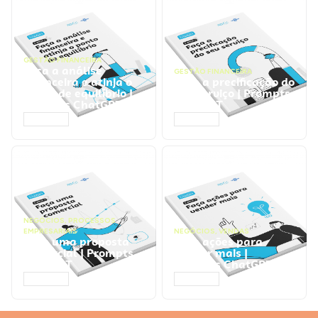
GESTÃO FINANCEIRA
Faça a análise
GESTÃO FINANCEIRA
financeira e atinja o
Faça a precificação do
ponto de equilíbrio |
seu serviço | Prompts
Prompts ChatGPT
ChatGPT
ACESSAR
ACESSAR
NEGÓCIOS
,
PROCESSOS
EMPRESARIAIS
NEGÓCIOS
,
VENDAS
Faça uma proposta
Faça ações para
comercial | Prompts
vender mais |
ChatGPT
Prompts ChatGPT
ACESSAR
ACESSAR