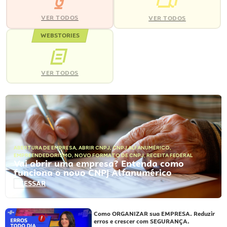
VER TODOS
VER TODOS
WEBSTORIES
VER TODOS
ABERTURA DE EMPRESA
,
ABRIR CNPJ
,
CNPJ ALFANUMÉRICO
,
EMPREENDEDORISMO
,
NOVO FORMATO DE CNPJ
,
RECEITA FEDERAL
Vai abrir uma empresa? Entenda como
funciona o novo CNPJ Alfanumérico
ACESSAR
Como ORGANIZAR sua EMPRESA. Reduzir
erros e crescer com SEGURANÇA.