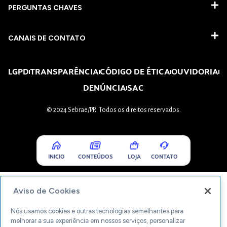
PERGUNTAS CHAVES​
CANAIS DE CONTATO
LGPD
TRANSPARÊNCIA
CÓDIGO DE ÉTICA
OUVIDORIA
DENÚNCIA
SAC
© 2024 Sebrae/PR. Todos os direitos reservados.
INICIO
CONTEÚDOS
LOJA
CONTATO
Aviso de Cookies
Nós usamos cookies e outras tecnologias semelhantes para
melhorar a sua experiência em nossos serviços, personalizar