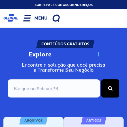
SOBRE
FALE CONOSCO
ENDEREÇOS
MENU
CONTEÚDOS GRATUITOS
Explore
N
o
s
s
o
s
A
Encontre a solução que você precisa
e Transforme Seu Negócio
ARQUIVOS
ARTIGOS