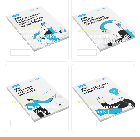
GESTÃO FINANCEIRA
Faça a análise
GESTÃO FINANCEIRA
financeira e atinja o
Faça a precificação do
ponto de equilíbrio |
seu serviço | Prompts
Prompts ChatGPT
ChatGPT
ACESSAR
ACESSAR
NEGÓCIOS
,
PROCESSOS
EMPRESARIAIS
NEGÓCIOS
,
VENDAS
Faça uma proposta
Faça ações para
comercial | Prompts
vender mais |
ChatGPT
Prompts ChatGPT
ACESSAR
ACESSAR