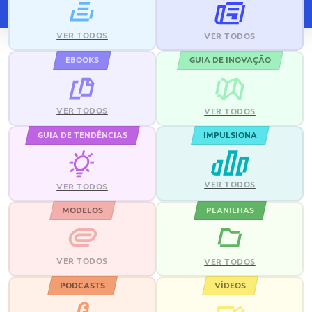
VER TODOS
VER TODOS
EBOOKS
GUIA DE INOVAÇÃO
VER TODOS
VER TODOS
GUIA DE TENDÊNCIAS
IMPULSIONA
VER TODOS
VER TODOS
MODELOS
PLANILHAS
VER TODOS
VER TODOS
PODCASTS
VÍDEOS