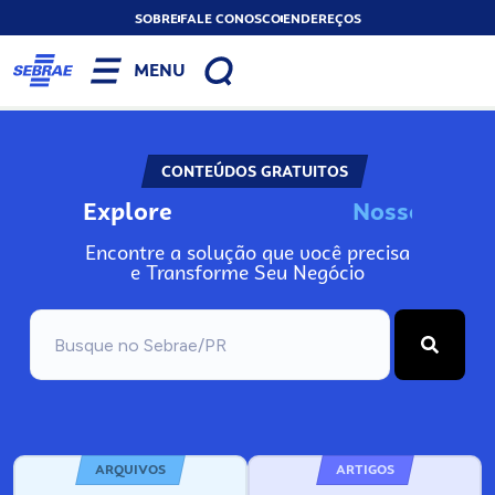
SOBRE
FALE CONOSCO
ENDEREÇOS
MENU
CONTEÚDOS GRATUITOS
Explore
N
o
s
s
o
s
I
n
Encontre a solução que você precisa
e Transforme Seu Negócio
ARQUIVOS
ARTIGOS