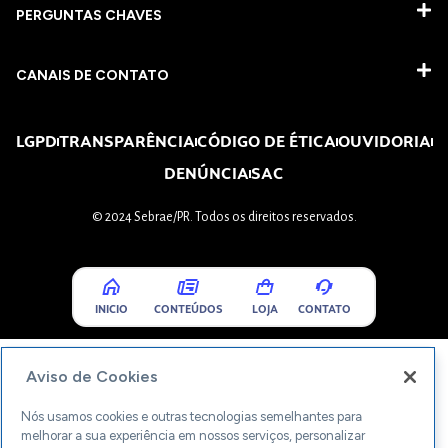
PERGUNTAS CHAVES​
CANAIS DE CONTATO
LGPD
TRANSPARÊNCIA
CÓDIGO DE ÉTICA
OUVIDORIA
DENÚNCIA
SAC
© 2024 Sebrae/PR. Todos os direitos reservados.
INICIO
CONTEÚDOS
LOJA
CONTATO
Aviso de Cookies
Nós usamos cookies e outras tecnologias semelhantes para
melhorar a sua experiência em nossos serviços, personalizar