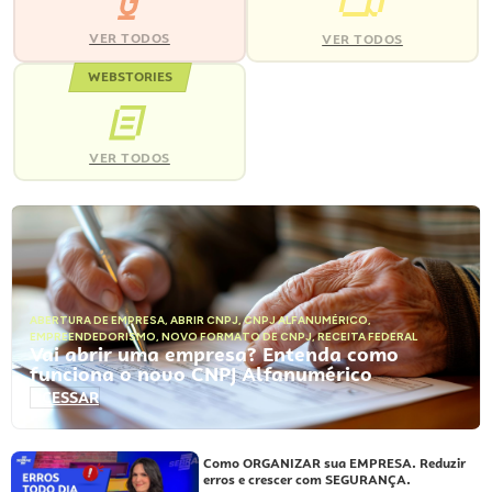
VER TODOS
VER TODOS
WEBSTORIES
VER TODOS
ABERTURA DE EMPRESA
,
ABRIR CNPJ
,
CNPJ ALFANUMÉRICO
,
EMPREENDEDORISMO
,
NOVO FORMATO DE CNPJ
,
RECEITA FEDERAL
Vai abrir uma empresa? Entenda como
funciona o novo CNPJ Alfanumérico
ACESSAR
Como ORGANIZAR sua EMPRESA. Reduzir
erros e crescer com SEGURANÇA.