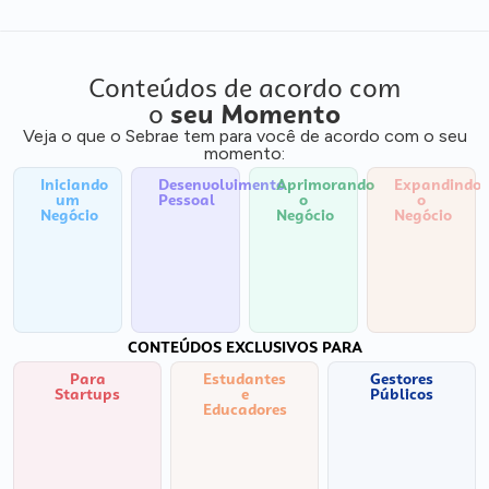
Conteúdos de acordo com
o
seu Momento
Veja o que o Sebrae tem para você de acordo com o seu
momento:
Iniciando
Desenvolvimento
Aprimorando
Expandindo
um
Pessoal
o
o
Negócio
Negócio
Negócio
CONTEÚDOS EXCLUSIVOS PARA
Para
Estudantes
Gestores
Startups
e
Públicos
Educadores