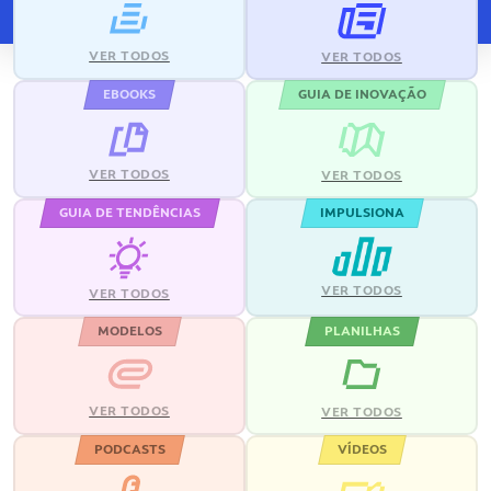
VER TODOS
VER TODOS
EBOOKS
GUIA DE INOVAÇÃO
VER TODOS
VER TODOS
GUIA DE TENDÊNCIAS
IMPULSIONA
VER TODOS
VER TODOS
MODELOS
PLANILHAS
VER TODOS
VER TODOS
PODCASTS
VÍDEOS