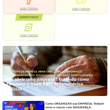
VER TODOS
VER TODOS
WEBSTORIES
VER TODOS
ABERTURA DE EMPRESA
,
ABRIR CNPJ
,
CNPJ ALFANUMÉRICO
,
EMPREENDEDORISMO
,
NOVO FORMATO DE CNPJ
,
RECEITA FEDERAL
Vai abrir uma empresa? Entenda como
funciona o novo CNPJ Alfanumérico
ACESSAR
Como ORGANIZAR sua EMPRESA. Reduzir
erros e crescer com SEGURANÇA.