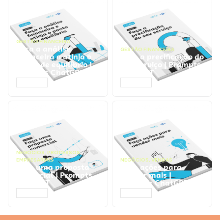
GESTÃO FINANCEIRA
Faça a análise
GESTÃO FINANCEIRA
financeira e atinja o
Faça a precificação do
ponto de equilíbrio |
seu serviço | Prompts
Prompts ChatGPT
ChatGPT
ACESSAR
ACESSAR
NEGÓCIOS
,
PROCESSOS
EMPRESARIAIS
NEGÓCIOS
,
VENDAS
Faça uma proposta
Faça ações para
comercial | Prompts
vender mais |
ChatGPT
Prompts ChatGPT
ACESSAR
ACESSAR