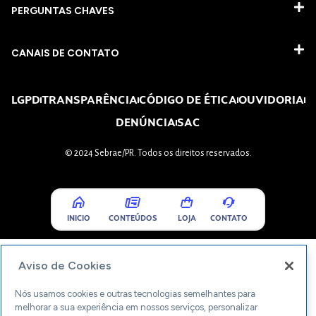
PERGUNTAS CHAVES​
CANAIS DE CONTATO
LGPD
TRANSPARÊNCIA
CÓDIGO DE ÉTICA
OUVIDORIA
DENÚNCIA
SAC
© 2024 Sebrae/PR. Todos os direitos reservados.
INICIO
CONTEÚDOS
LOJA
CONTATO
Aviso de Cookies
Nós usamos cookies e outras tecnologias semelhantes para
melhorar a sua experiência em nossos serviços, personalizar