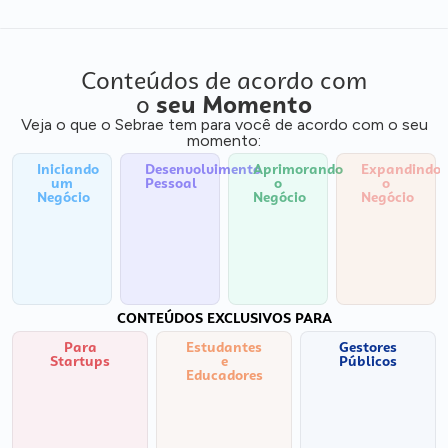
Conteúdos de acordo com
o
seu Momento
Veja o que o Sebrae tem para você de acordo com o seu
momento:
Iniciando
Desenvolvimento
Aprimorando
Expandindo
um
Pessoal
o
o
Negócio
Negócio
Negócio
CONTEÚDOS EXCLUSIVOS PARA
Para
Estudantes
Gestores
Startups
e
Públicos
Educadores