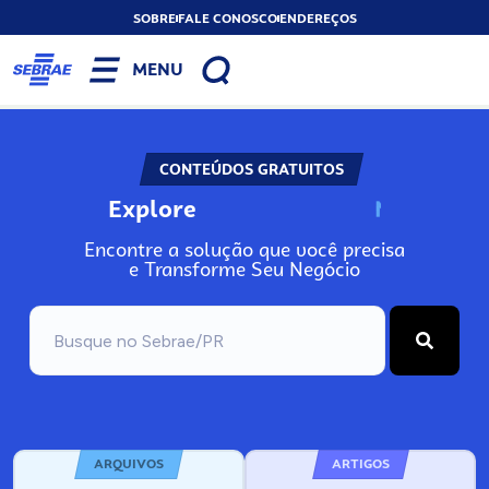
SOBRE
FALE CONOSCO
ENDEREÇOS
MENU
CONTEÚDOS GRATUITOS
Explore
N
o
s
s
o
s
A
Encontre a solução que você precisa
e Transforme Seu Negócio
ARQUIVOS
ARTIGOS