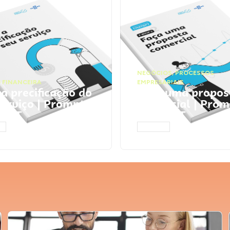
NEGÓCIOS
,
PROCESSOS
 FINANCEIRA
EMPRESARIAIS
 a precificação do
Faça uma propos
serviço | Prompts
comercial | Prom
tGPT
ChatGPT
AR
ACESSAR