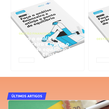
GESTÃO FINANCEIRA
Faça a análise
GESTÃO
financeira e atinja o
Faça
ponto de equilíbrio |
seu 
Prompts ChatGPT
Cha
ACESSAR
ACESS
ÚLTIMOS ARTIGOS