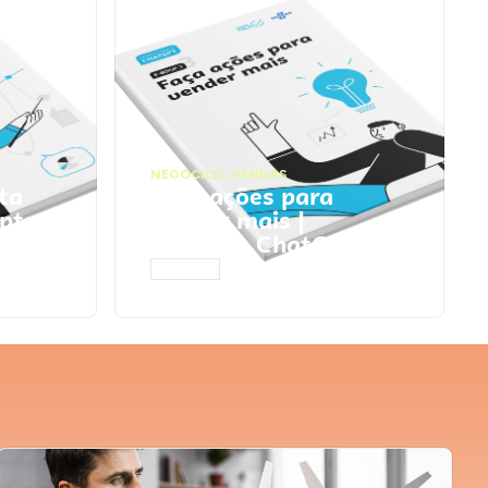
NEGÓCIOS
,
VENDAS
ta
Faça ações para
pts
vender mais |
Prompts ChatGPT
ACESSAR