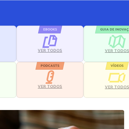
EBOOKS
GUIA DE INOVA
VER TODOS
VER TODO
PODCASTS
VÍDEOS
VER TODOS
VER TODO