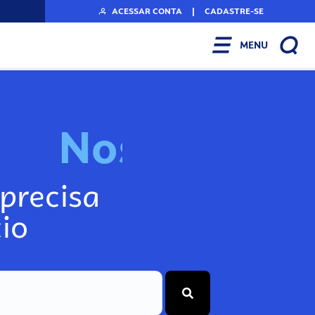
ACESSAR CONTA
|
CADASTRE-SE
MENU
N
o
s
s
o
s
A
r
precisa
io