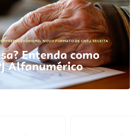
,
EMPREENDEDORISMO
,
NOVO FORMATO DE CNPJ
,
RECEITA
esa? Entenda como
PJ Alfanumérico