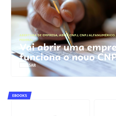
ABERTURA DE EMPRESA
,
ABRIR CNPJ
,
CNPJ ALFANUMÉRICO
FEDERAL
Vai abrir uma empr
funciona o novo CN
ACESSAR
EBOOKS