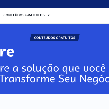
CONTEÚDOS GRATUITOS
CONTEÚDOS GRATUITOS
lore
re a solução que você 
 Transforme Seu Negóc