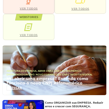
VER TODOS
VER TODOS
WEBSTORIES
VER TODOS
ABERTURA DE EMPRESA
,
ABRIR CNPJ
,
CNPJ ALFANUMÉRICO
,
EMPREENDEDORISMO
,
NOVO FORMATO DE CNPJ
,
RECEITA FEDERAL
Vai abrir uma empresa? Entenda como
funciona o novo CNPJ Alfanumérico
ACESSAR
Como ORGANIZAR sua EMPRESA. Reduzir
erros e crescer com SEGURANÇA.