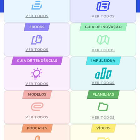
VER TODOS
VER TODOS
EBOOKS
GUIA DE INOVAÇÃO
VER TODOS
VER TODOS
GUIA DE TENDÊNCIAS
IMPULSIONA
VER TODOS
VER TODOS
MODELOS
PLANILHAS
VER TODOS
VER TODOS
PODCASTS
VÍDEOS