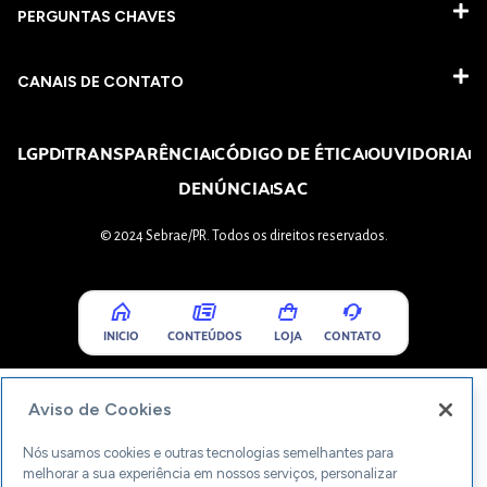
PERGUNTAS CHAVES​
CANAIS DE CONTATO
LGPD
TRANSPARÊNCIA
CÓDIGO DE ÉTICA
OUVIDORIA
DENÚNCIA
SAC
© 2024 Sebrae/PR. Todos os direitos reservados.
INICIO
CONTEÚDOS
LOJA
CONTATO
Aviso de Cookies
Nós usamos cookies e outras tecnologias semelhantes para
melhorar a sua experiência em nossos serviços, personalizar