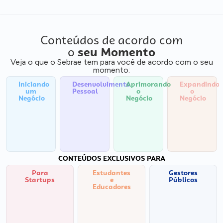
Conteúdos de acordo com
o
seu Momento
Veja o que o Sebrae tem para você de acordo com o seu
momento:
Iniciando
Desenvolvimento
Aprimorando
Expandindo
um
Pessoal
o
o
Negócio
Negócio
Negócio
CONTEÚDOS EXCLUSIVOS PARA
Para
Estudantes
Gestores
Startups
e
Públicos
Educadores