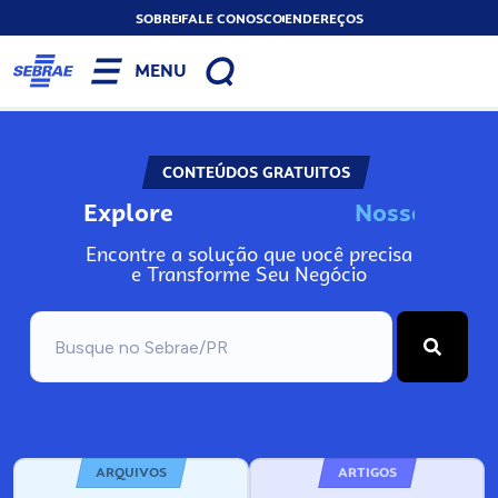
SOBRE
FALE CONOSCO
ENDEREÇOS
MENU
CONTEÚDOS GRATUITOS
Explore
N
o
s
s
o
s
I
n
f
o
Encontre a solução que você precisa
e Transforme Seu Negócio
ARQUIVOS
ARTIGOS