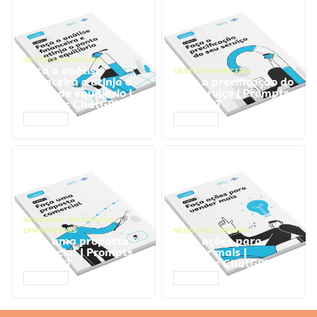
GESTÃO FINANCEIRA
Faça a análise
GESTÃO FINANCEIRA
financeira e atinja o
Faça a precificação do
ponto de equilíbrio |
seu serviço | Prompts
Prompts ChatGPT
ChatGPT
ACESSAR
ACESSAR
NEGÓCIOS
,
PROCESSOS
EMPRESARIAIS
NEGÓCIOS
,
VENDAS
Faça uma proposta
Faça ações para
comercial | Prompts
vender mais |
ChatGPT
Prompts ChatGPT
ACESSAR
ACESSAR