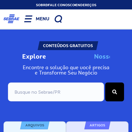
SOBRE
FALE CONOSCO
ENDEREÇOS
MENU
CONTEÚDOS GRATUITOS
Explore
N
o
s
s
o
s
I
n
f
o
Encontre a solução que você precisa
e Transforme Seu Negócio
ARQUIVOS
ARTIGOS