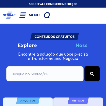
SOBRE
FALE CONOSCO
ENDEREÇOS
MENU
CONTEÚDOS GRATUITOS
Explore
N
o
s
s
o
s
A
n
Encontre a solução que você precisa
e Transforme Seu Negócio
ARQUIVOS
ARTIGOS