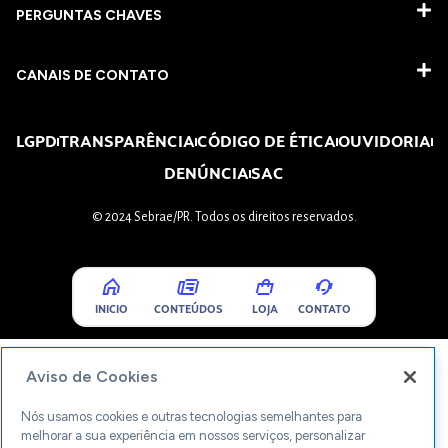
PERGUNTAS CHAVES​
CANAIS DE CONTATO
LGPD
TRANSPARÊNCIA
CÓDIGO DE ÉTICA
OUVIDORIA
DENÚNCIA
SAC
© 2024 Sebrae/PR. Todos os direitos reservados.
INICIO
CONTEÚDOS
LOJA
CONTATO
Aviso de Cookies
Nós usamos cookies e outras tecnologias semelhantes para
melhorar a sua experiência em nossos serviços, personalizar