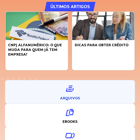
ÚLTIMOS ARTIGOS
: O QUE
DICAS PARA OBTER CRÉDITO
FAÇA A DIFERENÇA: SEJA
 TEM
SUSTENTÁVEL, SEJA
INOVADOR
ARQUIVOS
EBOOKS