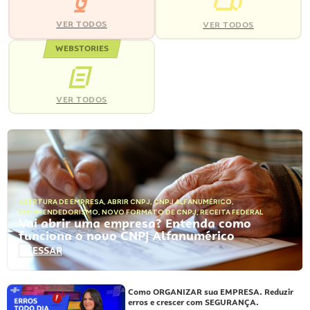
VER TODOS
VER TODOS
WEBSTORIES
VER TODOS
ABERTURA DE EMPRESA
,
ABRIR CNPJ
,
CNPJ ALFANUMÉRICO
,
EMPREENDEDORISMO
,
NOVO FORMATO DE CNPJ
,
RECEITA FEDERAL
Vai abrir uma empresa? Entenda como
funciona o novo CNPJ Alfanumérico
ACESSAR
Como ORGANIZAR sua EMPRESA. Reduzir
erros e crescer com SEGURANÇA.