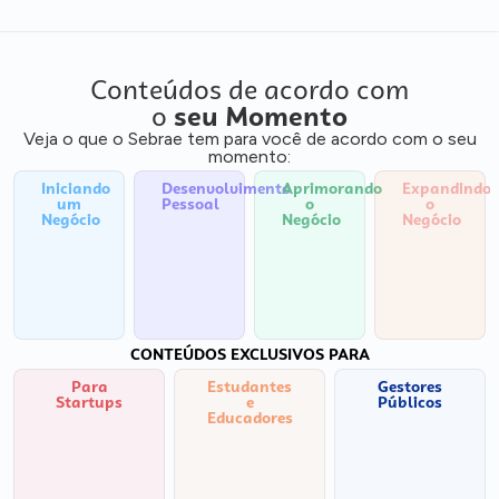
Conteúdos de acordo com
o
seu Momento
Veja o que o Sebrae tem para você de acordo com o seu
momento:
Iniciando
Desenvolvimento
Aprimorando
Expandindo
um
Pessoal
o
o
Negócio
Negócio
Negócio
CONTEÚDOS EXCLUSIVOS PARA
Para
Estudantes
Gestores
Startups
e
Públicos
Educadores