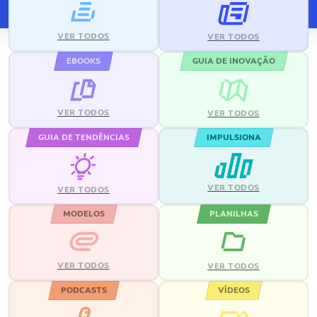
VER TODOS
VER TODOS
EBOOKS
GUIA DE INOVAÇÃO
VER TODOS
VER TODOS
GUIA DE TENDÊNCIAS
IMPULSIONA
VER TODOS
VER TODOS
MODELOS
PLANILHAS
VER TODOS
VER TODOS
PODCASTS
VÍDEOS