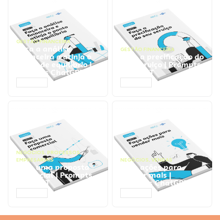
GESTÃO FINANCEIRA
Faça a análise
GESTÃO FINANCEIRA
financeira e atinja o
Faça a precificação do
ponto de equilíbrio |
seu serviço | Prompts
Prompts ChatGPT
ChatGPT
ACESSAR
ACESSAR
NEGÓCIOS
,
PROCESSOS
EMPRESARIAIS
NEGÓCIOS
,
VENDAS
Faça uma proposta
Faça ações para
comercial | Prompts
vender mais |
ChatGPT
Prompts ChatGPT
ACESSAR
ACESSAR