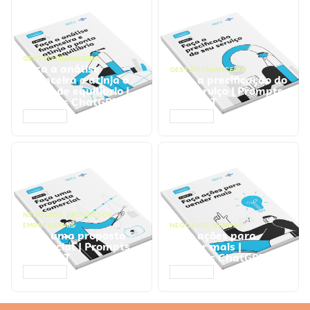
GESTÃO FINANCEIRA
Faça a análise
GESTÃO FINANCEIRA
financeira e atinja o
Faça a precificação do
ponto de equilíbrio |
seu serviço | Prompts
Prompts ChatGPT
ChatGPT
ACESSAR
ACESSAR
NEGÓCIOS
,
PROCESSOS
EMPRESARIAIS
NEGÓCIOS
,
VENDAS
Faça uma proposta
Faça ações para
comercial | Prompts
vender mais |
ChatGPT
Prompts ChatGPT
ACESSAR
ACESSAR