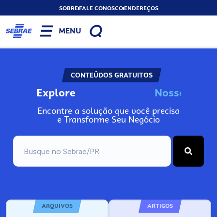
SOBRE
FALE CONOSCO
ENDEREÇOS
MENU
CONTEÚDOS GRATUITOS
Explore
N
o
s
s
o
s
I
n
f
o
Encontre a solução que você precisa
e Transforme Seu Negócio
ARQUIVOS
ARTIGOS