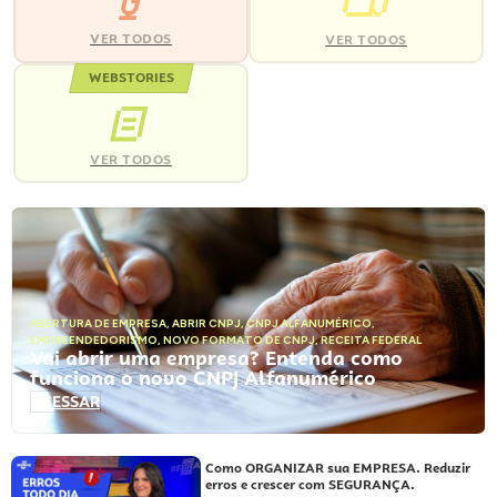
VER TODOS
VER TODOS
WEBSTORIES
VER TODOS
ABERTURA DE EMPRESA
,
ABRIR CNPJ
,
CNPJ ALFANUMÉRICO
,
EMPREENDEDORISMO
,
NOVO FORMATO DE CNPJ
,
RECEITA FEDERAL
Vai abrir uma empresa? Entenda como
funciona o novo CNPJ Alfanumérico
ACESSAR
Como ORGANIZAR sua EMPRESA. Reduzir
erros e crescer com SEGURANÇA.