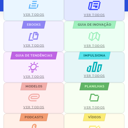
VER TODOS
VER TODOS
EBOOKS
GUIA DE INOVAÇÃO
VER TODOS
VER TODOS
GUIA DE TENDÊNCIAS
IMPULSIONA
VER TODOS
VER TODOS
MODELOS
PLANILHAS
VER TODOS
VER TODOS
PODCASTS
VÍDEOS