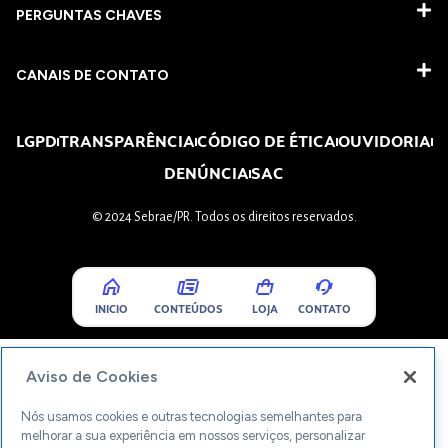
PERGUNTAS CHAVES​
CANAIS DE CONTATO
LGPD
TRANSPARÊNCIA
CÓDIGO DE ÉTICA
OUVIDORIA
DENÚNCIA
SAC
© 2024 Sebrae/PR. Todos os direitos reservados.
INICIO
CONTEÚDOS
LOJA
CONTATO
Aviso de Cookies
Nós usamos cookies e outras tecnologias semelhantes para
melhorar a sua experiência em nossos serviços, personalizar