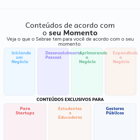
Conteúdos de acordo com
o
seu Momento
Veja o que o Sebrae tem para você de acordo com o seu
momento:
Iniciando
Desenvolvimento
Aprimorando
Expandindo
um
Pessoal
o
o
Negócio
Negócio
Negócio
CONTEÚDOS EXCLUSIVOS PARA
Para
Estudantes
Gestores
Startups
e
Públicos
Educadores