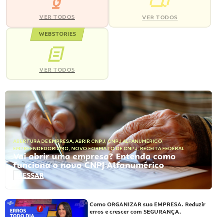
VER TODOS
VER TODOS
WEBSTORIES
VER TODOS
ABERTURA DE EMPRESA
,
ABRIR CNPJ
,
CNPJ ALFANUMÉRICO
,
EMPREENDEDORISMO
,
NOVO FORMATO DE CNPJ
,
RECEITA FEDERAL
Vai abrir uma empresa? Entenda como
funciona o novo CNPJ Alfanumérico
ACESSAR
Como ORGANIZAR sua EMPRESA. Reduzir
erros e crescer com SEGURANÇA.