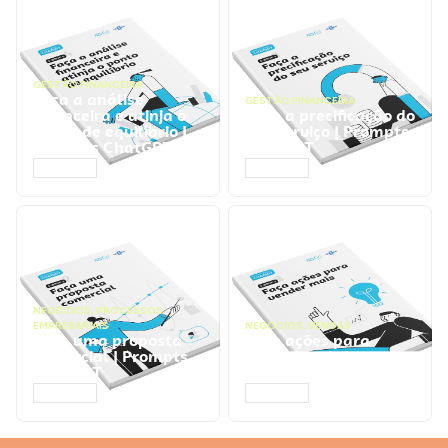
GESTÃO FINANCEIRA
Faça a análise
GESTÃO FINANCEIRA
financeira e atinja o
Faça a precificação do
ponto de equilíbrio |
seu serviço | Prompts
Prompts ChatGPT
ChatGPT
ACESSAR
ACESSAR
NEGÓCIOS
,
PROCESSOS
EMPRESARIAIS
NEGÓCIOS
,
VENDAS
Faça uma proposta
Faça ações para
comercial | Prompts
vender mais |
ChatGPT
Prompts ChatGPT
ACESSAR
ACESSAR