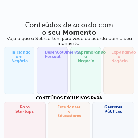
Conteúdos de acordo com
o
seu Momento
Veja o que o Sebrae tem para você de acordo com o seu
momento:
Iniciando
Desenvolvimento
Aprimorando
Expandindo
um
Pessoal
o
o
Negócio
Negócio
Negócio
CONTEÚDOS EXCLUSIVOS PARA
Para
Estudantes
Gestores
Startups
e
Públicos
Educadores