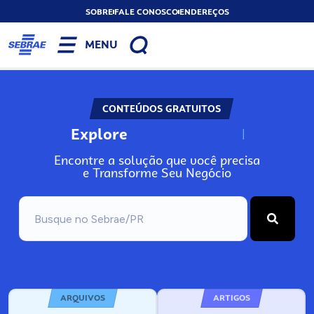
SOBRE
FALE CONOSCO
ENDEREÇOS
MENU
CONTEÚDOS GRATUITOS
Explore
N
o
s
s
o
s
A
Encontre a solução que você precisa
e Transforme Seu Negócio
ARQUIVOS
ARTIGOS