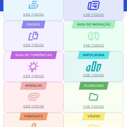
VER TODOS
VER TODOS
EBOOKS
GUIA DE INOVAÇÃO
VER TODOS
VER TODOS
GUIA DE TENDÊNCIAS
IMPULSIONA
VER TODOS
VER TODOS
MODELOS
PLANILHAS
VER TODOS
VER TODOS
PODCASTS
VÍDEOS