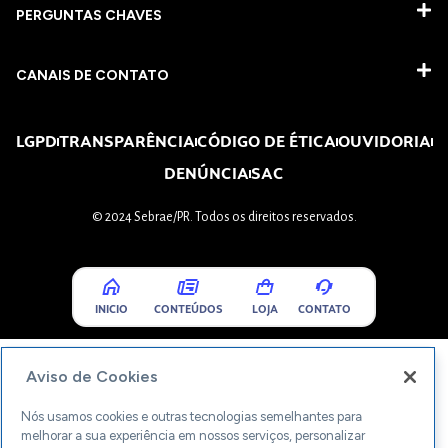
PERGUNTAS CHAVES​
CANAIS DE CONTATO
LGPD
TRANSPARÊNCIA
CÓDIGO DE ÉTICA
OUVIDORIA
DENÚNCIA
SAC
© 2024 Sebrae/PR. Todos os direitos reservados.
INICIO
CONTEÚDOS
LOJA
CONTATO
Aviso de Cookies
Nós usamos cookies e outras tecnologias semelhantes para
melhorar a sua experiência em nossos serviços, personalizar