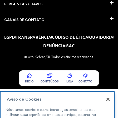
PERGUNTAS CHAVES​
CANAIS DE CONTATO
LGPD
TRANSPARÊNCIA
CÓDIGO DE ÉTICA
OUVIDORIA
DENÚNCIA
SAC
© 2024 Sebrae/PR. Todos os direitos reservados.
INICIO
CONTEÚDOS
LOJA
CONTATO
Aviso de Cookies
Nós usamos cookies e outras tecnologias semelhantes para
melhorar a sua experiência em nossos serviços, personalizar