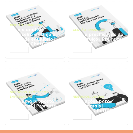
GESTÃO FINANCEIRA
Faça a análise
GESTÃO FINANCEIRA
financeira e atinja o
Faça a precificação do
ponto de equilíbrio |
seu serviço | Prompts
Prompts ChatGPT
ChatGPT
ACESSAR
ACESSAR
NEGÓCIOS
,
PROCESSOS
EMPRESARIAIS
NEGÓCIOS
,
VENDAS
Faça uma proposta
Faça ações para
comercial | Prompts
vender mais |
ChatGPT
Prompts ChatGPT
ACESSAR
ACESSAR