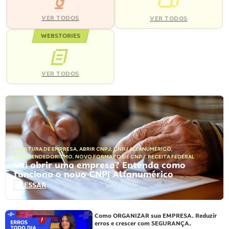
VER TODOS
VER TODOS
WEBSTORIES
VER TODOS
ABERTURA DE EMPRESA
,
ABRIR CNPJ
,
CNPJ ALFANUMÉRICO
,
EMPREENDEDORISMO
,
NOVO FORMATO DE CNPJ
,
RECEITA FEDERAL
Vai abrir uma empresa? Entenda como
funciona o novo CNPJ Alfanumérico
ACESSAR
Como ORGANIZAR sua EMPRESA. Reduzir
erros e crescer com SEGURANÇA.