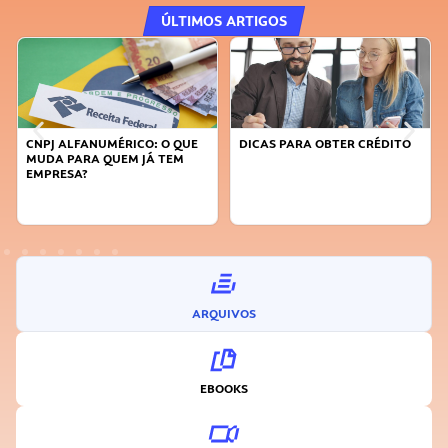
ÚLTIMOS ARTIGOS
CNPJ ALFANUMÉRICO: O QUE
DICAS PARA OBTER CRÉDITO
FA
MUDA PARA QUEM JÁ TEM
SU
EMPRESA?
I
ARQUIVOS
EBOOKS