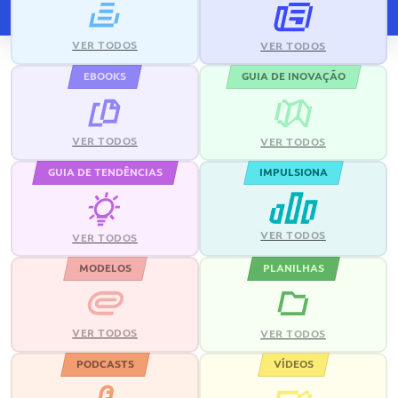
VER TODOS
VER TODOS
EBOOKS
GUIA DE INOVAÇÃO
VER TODOS
VER TODOS
GUIA DE TENDÊNCIAS
IMPULSIONA
VER TODOS
VER TODOS
MODELOS
PLANILHAS
VER TODOS
VER TODOS
PODCASTS
VÍDEOS