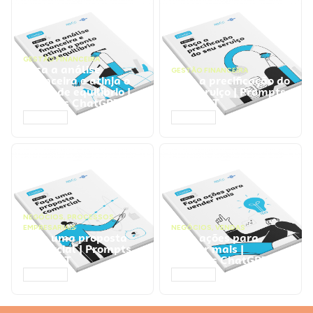
GESTÃO FINANCEIRA
Faça a análise
GESTÃO FINANCEIRA
financeira e atinja o
Faça a precificação do
ponto de equilíbrio |
seu serviço | Prompts
Prompts ChatGPT
ChatGPT
ACESSAR
ACESSAR
NEGÓCIOS
,
PROCESSOS
EMPRESARIAIS
NEGÓCIOS
,
VENDAS
Faça uma proposta
Faça ações para
comercial | Prompts
vender mais |
ChatGPT
Prompts ChatGPT
ACESSAR
ACESSAR