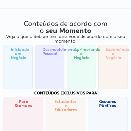
Conteúdos de acordo com
o
seu Momento
Veja o que o Sebrae tem para você de acordo com o seu
momento:
Iniciando
Desenvolvimento
Aprimorando
Expandindo
um
Pessoal
o
o
Negócio
Negócio
Negócio
CONTEÚDOS EXCLUSIVOS PARA
Para
Estudantes
Gestores
Startups
e
Públicos
Educadores