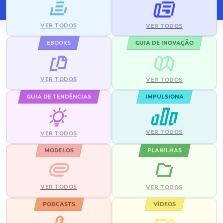
VER TODOS
VER TODOS
EBOOKS
GUIA DE INOVAÇÃO
VER TODOS
VER TODOS
GUIA DE TENDÊNCIAS
IMPULSIONA
VER TODOS
VER TODOS
MODELOS
PLANILHAS
VER TODOS
VER TODOS
PODCASTS
VÍDEOS