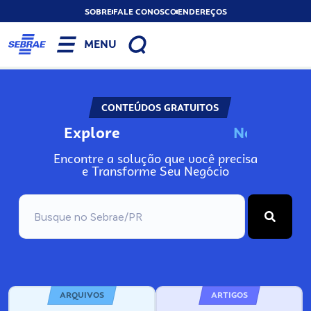
SOBRE
FALE CONOSCO
ENDEREÇOS
MENU
CONTEÚDOS GRATUITOS
Explore
N
o
s
s
o
s
P
o
Encontre a solução que você precisa
e Transforme Seu Negócio
ARQUIVOS
ARTIGOS