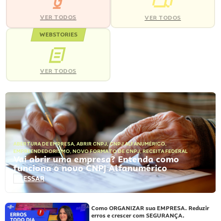
VER TODOS
VER TODOS
WEBSTORIES
VER TODOS
ABERTURA DE EMPRESA
,
ABRIR CNPJ
,
CNPJ ALFANUMÉRICO
,
EMPREENDEDORISMO
,
NOVO FORMATO DE CNPJ
,
RECEITA FEDERAL
Vai abrir uma empresa? Entenda como
funciona o novo CNPJ Alfanumérico
ACESSAR
Como ORGANIZAR sua EMPRESA. Reduzir
erros e crescer com SEGURANÇA.