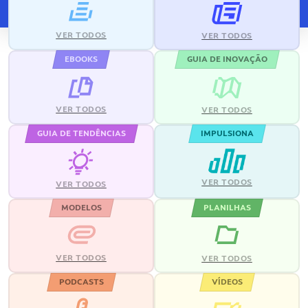
VER TODOS
VER TODOS
EBOOKS
GUIA DE INOVAÇÃO
VER TODOS
VER TODOS
GUIA DE TENDÊNCIAS
IMPULSIONA
VER TODOS
VER TODOS
MODELOS
PLANILHAS
VER TODOS
VER TODOS
PODCASTS
VÍDEOS