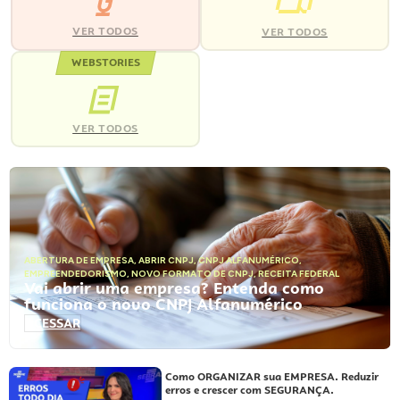
VER TODOS
VER TODOS
WEBSTORIES
VER TODOS
ABERTURA DE EMPRESA
,
ABRIR CNPJ
,
CNPJ ALFANUMÉRICO
,
EMPREENDEDORISMO
,
NOVO FORMATO DE CNPJ
,
RECEITA FEDERAL
Vai abrir uma empresa? Entenda como
funciona o novo CNPJ Alfanumérico
ACESSAR
Como ORGANIZAR sua EMPRESA. Reduzir
erros e crescer com SEGURANÇA.