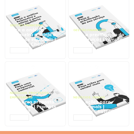
GESTÃO FINANCEIRA
Faça a análise
GESTÃO FINANCEIRA
financeira e atinja o
Faça a precificação do
ponto de equilíbrio |
seu serviço | Prompts
Prompts ChatGPT
ChatGPT
ACESSAR
ACESSAR
NEGÓCIOS
,
PROCESSOS
EMPRESARIAIS
NEGÓCIOS
,
VENDAS
Faça uma proposta
Faça ações para
comercial | Prompts
vender mais |
ChatGPT
Prompts ChatGPT
ACESSAR
ACESSAR