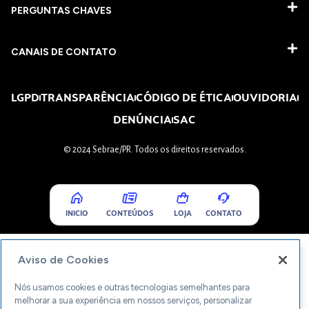
PERGUNTAS CHAVES​
CANAIS DE CONTATO
LGPD
TRANSPARÊNCIA
CÓDIGO DE ÉTICA
OUVIDORIA
DENÚNCIA
SAC
© 2024 Sebrae/PR. Todos os direitos reservados.
INICIO
CONTEÚDOS
LOJA
CONTATO
Aviso de Cookies
Nós usamos cookies e outras tecnologias semelhantes para
melhorar a sua experiência em nossos serviços, personalizar