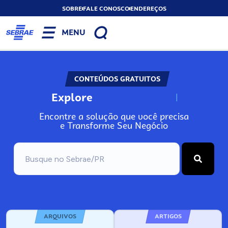
SOBRE
FALE CONOSCO
ENDEREÇOS
MENU
CONTEÚDOS GRATUITOS
Explore
N
o
s
s
o
s
A
Encontre a solução que você precisa
e Transforme Seu Negócio
ARQUIVOS
ARTIGOS