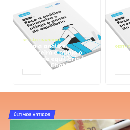
GESTÃO FINANCEIRA
Faça a análise
GESTÃO
financeira e atinja o
Faça
ponto de equilíbrio |
seu 
Prompts ChatGPT
Cha
ACESSAR
ACESS
ÚLTIMOS ARTIGOS