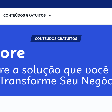
CONTEÚDOS GRATUITOS
CONTEÚDOS GRATUITOS
lore
re a solução que você 
 Transforme Seu Negóc