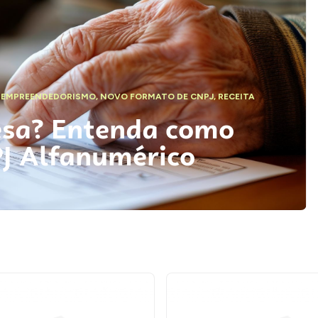
,
EMPREENDEDORISMO
,
NOVO FORMATO DE CNPJ
,
RECEITA
esa? Entenda como
PJ Alfanumérico