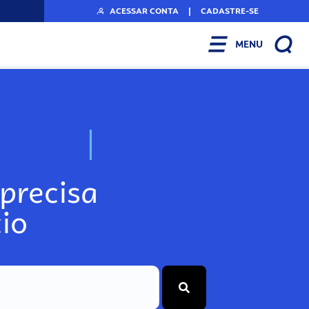
ACESSAR CONTA
|
CADASTRE-SE
MENU
N
o
s
s
o
s
A
r
precisa
io