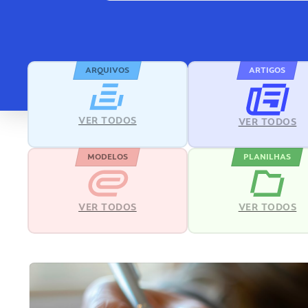
ARQUIVOS
ARTIGOS
VER TODOS
VER TODOS
MODELOS
PLANILHAS
VER TODOS
VER TODOS