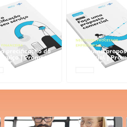
NEGÓCIOS
,
PROCESSOS
 FINANCEIRA
EMPRESARIAIS
 a precificação do
Faça uma propos
serviço | Prompts
comercial | Prom
tGPT
ChatGPT
AR
ACESSAR