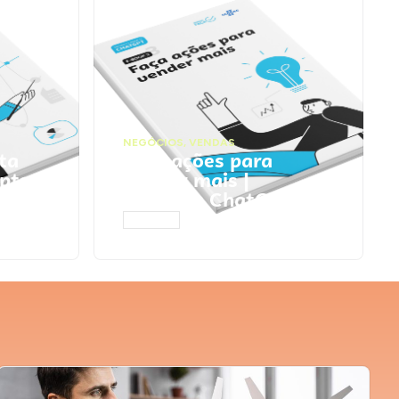
NEGÓCIOS
,
VENDAS
ta
Faça ações para
pts
vender mais |
Prompts ChatGPT
ACESSAR