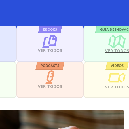
EBOOKS
GUIA DE INOVA
VER TODOS
VER TODO
PODCASTS
VÍDEOS
VER TODOS
VER TODO