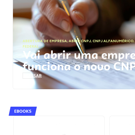
ABERTURA DE EMPRESA
,
ABRIR CNPJ
,
CNPJ ALFANUMÉRICO
FEDERAL
Vai abrir uma empr
funciona o novo CN
ACESSAR
EBOOKS