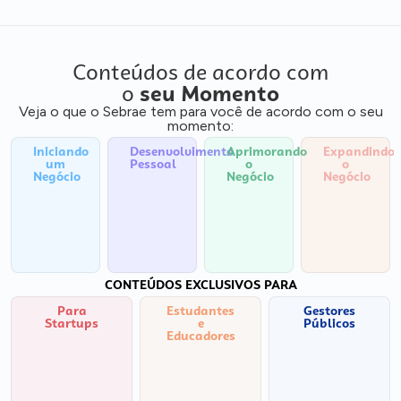
Conteúdos de acordo com
o
seu Momento
Veja o que o Sebrae tem para você de acordo com o seu
momento:
Iniciando
Desenvolvimento
Aprimorando
Expandindo
um
Pessoal
o
o
Negócio
Negócio
Negócio
CONTEÚDOS EXCLUSIVOS PARA
Para
Estudantes
Gestores
Startups
e
Públicos
Educadores