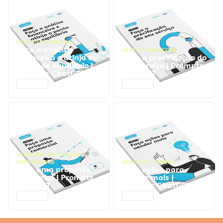
GESTÃO FINANCEIRA
Faça a análise
GESTÃO FINANCEIRA
financeira e atinja o
Faça a precificação do
ponto de equilíbrio |
seu serviço | Prompts
Prompts ChatGPT
ChatGPT
ACESSAR
ACESSAR
NEGÓCIOS
,
PROCESSOS
EMPRESARIAIS
NEGÓCIOS
,
VENDAS
Faça uma proposta
Faça ações para
comercial | Prompts
vender mais |
ChatGPT
Prompts ChatGPT
ACESSAR
ACESSAR