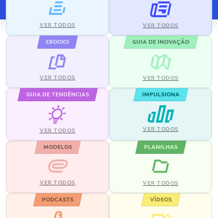
VER TODOS
VER TODOS
EBOOKS
GUIA DE INOVAÇÃO
VER TODOS
VER TODOS
GUIA DE TENDÊNCIAS
IMPULSIONA
VER TODOS
VER TODOS
MODELOS
PLANILHAS
VER TODOS
VER TODOS
PODCASTS
VÍDEOS