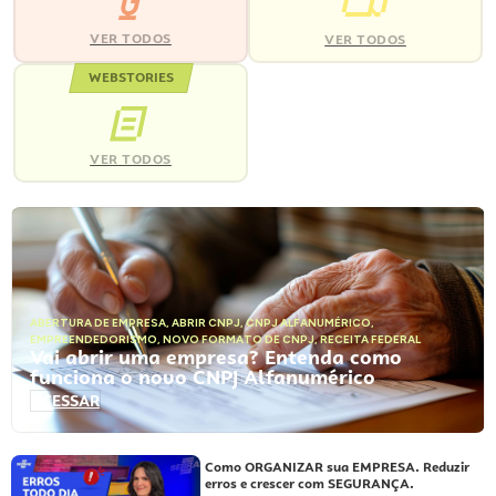
VER TODOS
VER TODOS
WEBSTORIES
VER TODOS
ABERTURA DE EMPRESA
,
ABRIR CNPJ
,
CNPJ ALFANUMÉRICO
,
EMPREENDEDORISMO
,
NOVO FORMATO DE CNPJ
,
RECEITA FEDERAL
Vai abrir uma empresa? Entenda como
funciona o novo CNPJ Alfanumérico
ACESSAR
Como ORGANIZAR sua EMPRESA. Reduzir
erros e crescer com SEGURANÇA.