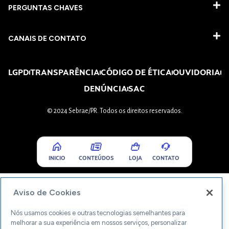
PERGUNTAS CHAVES​
CANAIS DE CONTATO
LGPD
TRANSPARÊNCIA
CÓDIGO DE ÉTICA
OUVIDORIA
DENÚNCIA
SAC
© 2024 Sebrae/PR. Todos os direitos reservados.
INICIO
CONTEÚDOS
LOJA
CONTATO
Aviso de Cookies
Nós usamos cookies e outras tecnologias semelhantes para
melhorar a sua experiência em nossos serviços, personalizar