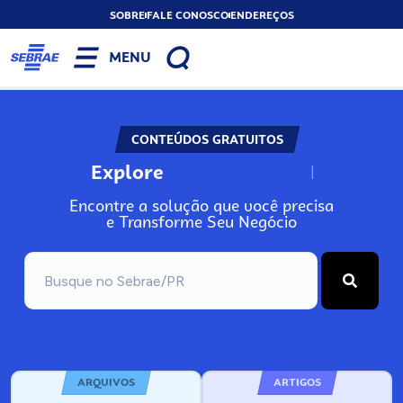
SOBRE
FALE CONOSCO
ENDEREÇOS
MENU
CONTEÚDOS GRATUITOS
Explore
N
o
s
s
o
s
A
Encontre a solução que você precisa
e Transforme Seu Negócio
ARQUIVOS
ARTIGOS