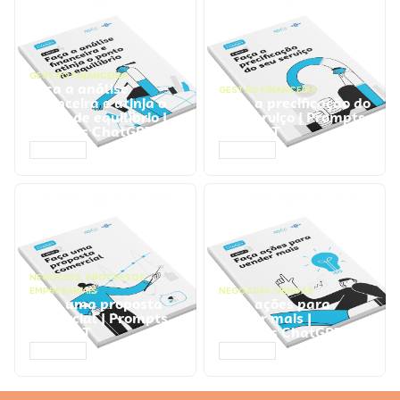
GESTÃO FINANCEIRA
Faça a análise
GESTÃO FINANCEIRA
financeira e atinja o
Faça a precificação do
ponto de equilíbrio |
seu serviço | Prompts
Prompts ChatGPT
ChatGPT
ACESSAR
ACESSAR
NEGÓCIOS
,
PROCESSOS
EMPRESARIAIS
NEGÓCIOS
,
VENDAS
Faça uma proposta
Faça ações para
comercial | Prompts
vender mais |
ChatGPT
Prompts ChatGPT
ACESSAR
ACESSAR