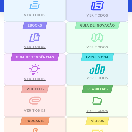
VER TODOS
VER TODOS
EBOOKS
GUIA DE INOVAÇÃO
VER TODOS
VER TODOS
GUIA DE TENDÊNCIAS
IMPULSIONA
VER TODOS
VER TODOS
MODELOS
PLANILHAS
VER TODOS
VER TODOS
PODCASTS
VÍDEOS