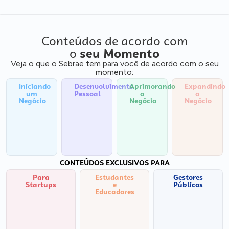
Conteúdos de acordo com
o
seu Momento
Veja o que o Sebrae tem para você de acordo com o seu
momento:
Iniciando
Desenvolvimento
Aprimorando
Expandindo
um
Pessoal
o
o
Negócio
Negócio
Negócio
CONTEÚDOS EXCLUSIVOS PARA
Para
Estudantes
Gestores
Startups
e
Públicos
Educadores