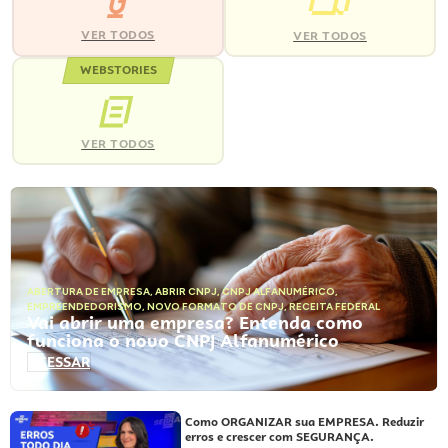
VER TODOS
VER TODOS
WEBSTORIES
VER TODOS
ABERTURA DE EMPRESA
,
ABRIR CNPJ
,
CNPJ ALFANUMÉRICO
,
EMPREENDEDORISMO
,
NOVO FORMATO DE CNPJ
,
RECEITA FEDERAL
Vai abrir uma empresa? Entenda como
funciona o novo CNPJ Alfanumérico
ACESSAR
Como ORGANIZAR sua EMPRESA. Reduzir
erros e crescer com SEGURANÇA.