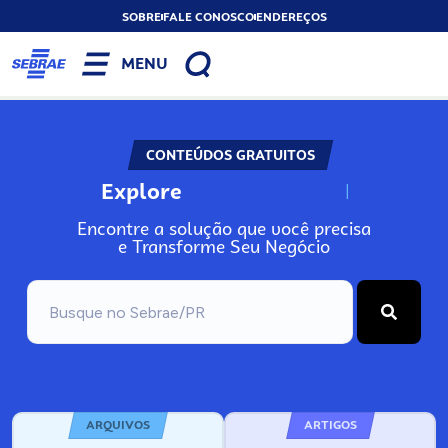
SOBRE
FALE CONOSCO
ENDEREÇOS
MENU
CONTEÚDOS GRATUITOS
Explore
N
o
s
s
o
s
A
r
Encontre a solução que você precisa
e Transforme Seu Negócio
ARQUIVOS
ARTIGOS