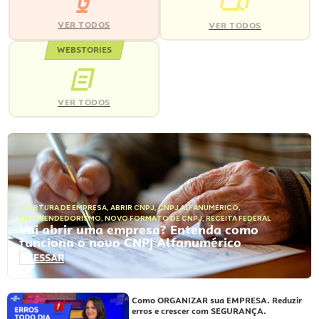
VER TODOS
VER TODOS
WEBSTORIES
VER TODOS
ABERTURA DE EMPRESA
,
ABRIR CNPJ
,
CNPJ ALFANUMÉRICO
,
EMPREENDEDORISMO
,
NOVO FORMATO DE CNPJ
,
RECEITA FEDERAL
Vai abrir uma empresa? Entenda como
funciona o novo CNPJ Alfanumérico
ACESSAR
Como ORGANIZAR sua EMPRESA. Reduzir
erros e crescer com SEGURANÇA.