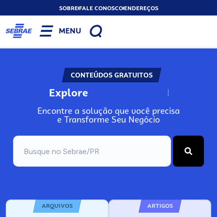
SOBRE
FALE CONOSCO
ENDEREÇOS
MENU
CONTEÚDOS GRATUITOS
Explore
N
o
s
s
o
s
A
Encontre a solução que você precisa
e Transforme Seu Negócio
ARQUIVOS
ARTIGOS