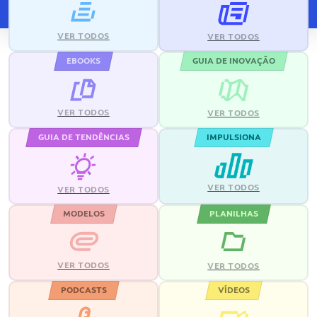
VER TODOS
VER TODOS
EBOOKS
GUIA DE INOVAÇÃO
VER TODOS
VER TODOS
GUIA DE TENDÊNCIAS
IMPULSIONA
VER TODOS
VER TODOS
MODELOS
PLANILHAS
VER TODOS
VER TODOS
PODCASTS
VÍDEOS