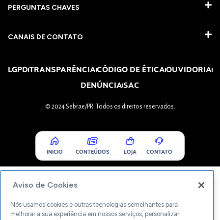
PERGUNTAS CHAVES​
CANAIS DE CONTATO
LGPD
TRANSPARÊNCIA
CÓDIGO DE ÉTICA
OUVIDORIA
DENÚNCIA
SAC
© 2024 Sebrae/PR. Todos os direitos reservados.
INICIO
CONTEÚDOS
LOJA
CONTATO
Aviso de Cookies
Nós usamos cookies e outras tecnologias semelhantes para
melhorar a sua experiência em nossos serviços, personalizar