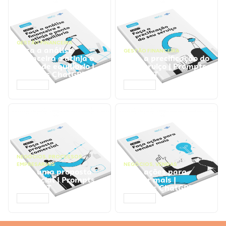
GESTÃO FINANCEIRA
Faça a análise
GESTÃO FINANCEIRA
financeira e atinja o
Faça a precificação do
ponto de equilíbrio |
seu serviço | Prompts
Prompts ChatGPT
ChatGPT
ACESSAR
ACESSAR
NEGÓCIOS
,
PROCESSOS
EMPRESARIAIS
NEGÓCIOS
,
VENDAS
Faça uma proposta
Faça ações para
comercial | Prompts
vender mais |
ChatGPT
Prompts ChatGPT
ACESSAR
ACESSAR