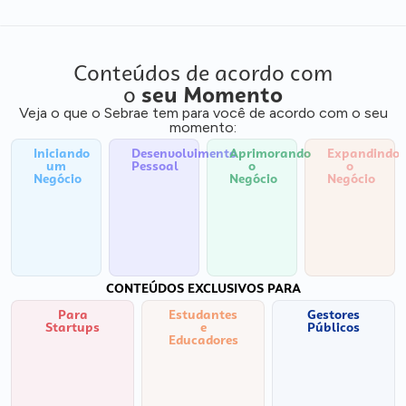
Conteúdos de acordo com
o
seu Momento
Veja o que o Sebrae tem para você de acordo com o seu
momento:
Iniciando
Desenvolvimento
Aprimorando
Expandindo
um
Pessoal
o
o
Negócio
Negócio
Negócio
CONTEÚDOS EXCLUSIVOS PARA
Para
Estudantes
Gestores
Startups
e
Públicos
Educadores