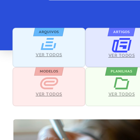
ARQUIVOS
ARTIGOS
VER TODOS
VER TODOS
MODELOS
PLANILHAS
VER TODOS
VER TODOS