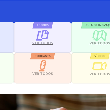
EBOOKS
GUIA DE INOVA
VER TODOS
VER TODO
PODCASTS
VÍDEOS
VER TODOS
VER TODO