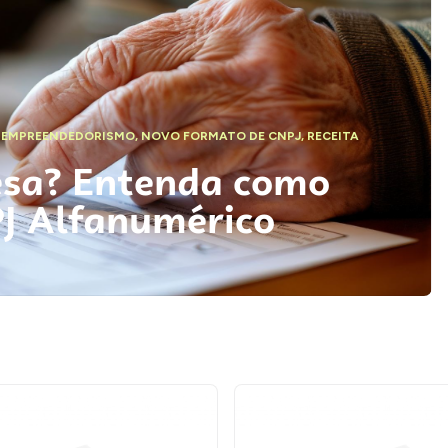
,
EMPREENDEDORISMO
,
NOVO FORMATO DE CNPJ
,
RECEITA
esa? Entenda como
PJ Alfanumérico