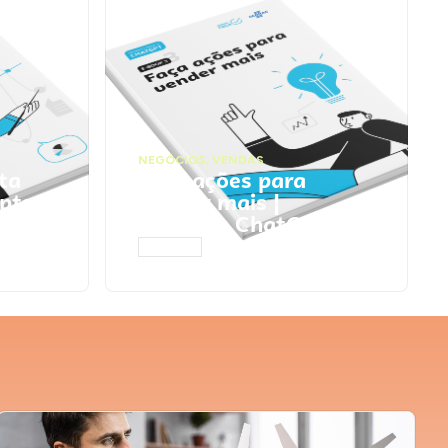
NEGÓCIOS
,
VENDAS
ta
Faça ações para
pts
vender mais |
Prompts ChatGPT
ACESSAR