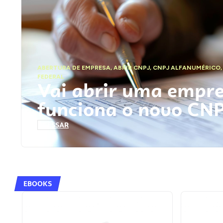
ABERTURA DE EMPRESA
,
ABRIR CNPJ
,
CNPJ ALFANUMÉRICO
FEDERAL
Vai abrir uma empr
funciona o novo CN
ACESSAR
EBOOKS