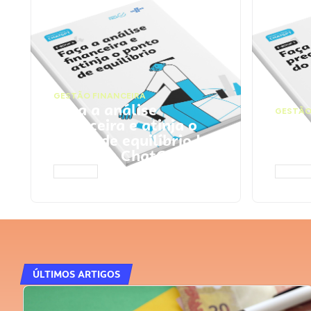
GESTÃO FINANCEIRA
Faça a análise
GESTÃO
financeira e atinja o
Faça
ponto de equilíbrio |
seu 
Prompts ChatGPT
Cha
ACESSAR
ACESS
ÚLTIMOS ARTIGOS