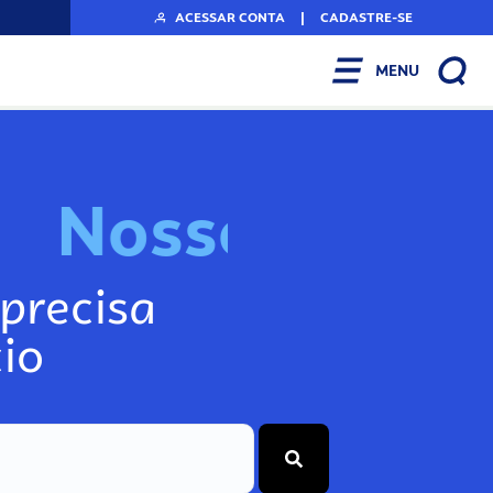
ACESSAR CONTA
|
CADASTRE-SE
MENU
N
o
s
s
o
s
I
n
f
o
g
precisa
io