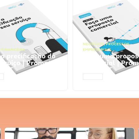
NEGÓCIOS
,
PROCESSOS
 FINANCEIRA
EMPRESARIAIS
 a precificação do
Faça uma propos
serviço | Prompts
comercial | Prom
tGPT
ChatGPT
AR
ACESSAR