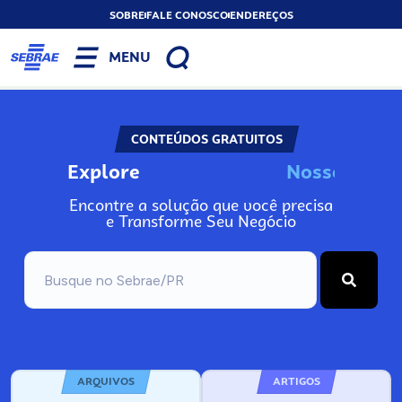
SOBRE
FALE CONOSCO
ENDEREÇOS
MENU
CONTEÚDOS GRATUITOS
Explore
N
o
s
s
o
s
I
n
f
o
Encontre a solução que você precisa
e Transforme Seu Negócio
ARQUIVOS
ARTIGOS