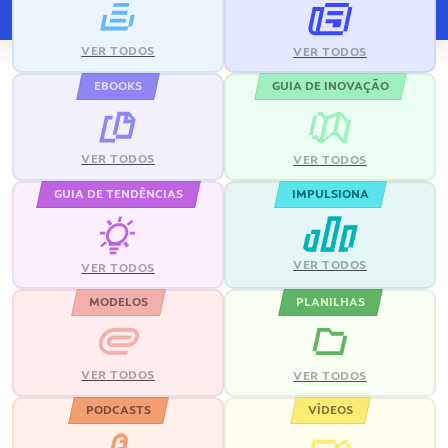
VER TODOS
VER TODOS
EBOOKS
GUIA DE INOVAÇÃO
VER TODOS
VER TODOS
GUIA DE TENDÊNCIAS
IMPULSIONA
VER TODOS
VER TODOS
MODELOS
PLANILHAS
VER TODOS
VER TODOS
PODCASTS
VÍDEOS