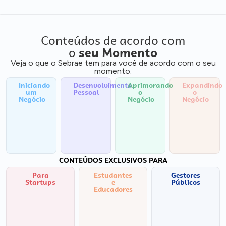
Conteúdos de acordo com
o
seu Momento
Veja o que o Sebrae tem para você de acordo com o seu
momento:
Iniciando
Desenvolvimento
Aprimorando
Expandindo
um
Pessoal
o
o
Negócio
Negócio
Negócio
CONTEÚDOS EXCLUSIVOS PARA
Para
Estudantes
Gestores
Startups
e
Públicos
Educadores