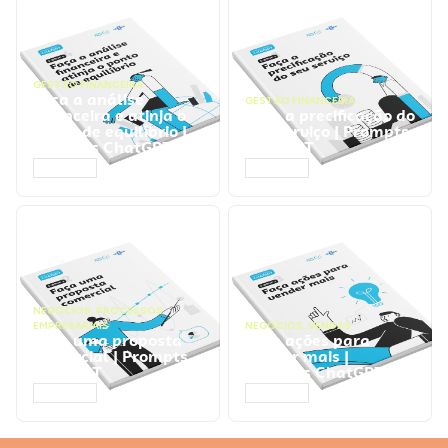
GESTÃO FINANCEIRA
Faça a análise
GESTÃO FINANCEIRA
financeira e atinja o
Faça a precificação do
ponto de equilíbrio |
seu serviço | Prompts
Prompts ChatGPT
ChatGPT
ACESSAR
ACESSAR
NEGÓCIOS
,
PROCESSOS
EMPRESARIAIS
NEGÓCIOS
,
VENDAS
Faça uma proposta
Faça ações para
comercial | Prompts
vender mais |
ChatGPT
Prompts ChatGPT
ACESSAR
ACESSAR