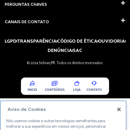
PERGUNTAS CHAVES​
CANAIS DE CONTATO
LGPD
TRANSPARÊNCIA
CÓDIGO DE ÉTICA
OUVIDORIA
DENÚNCIA
SAC
© 2024 Sebrae/PR. Todos os direitos reservados.
INICIO
CONTEÚDOS
LOJA
CONTATO
Aviso de Cookies
Nós usamos cookies e outras tecnologias semelhantes para
melhorar a sua experiência em nossos serviços, personalizar