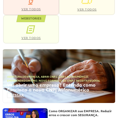
VER TODOS
VER TODOS
WEBSTORIES
VER TODOS
ABERTURA DE EMPRESA
,
ABRIR CNPJ
,
CNPJ ALFANUMÉRICO
,
EMPREENDEDORISMO
,
NOVO FORMATO DE CNPJ
,
RECEITA FEDERAL
Vai abrir uma empresa? Entenda como
funciona o novo CNPJ Alfanumérico
ACESSAR
Como ORGANIZAR sua EMPRESA. Reduzir
erros e crescer com SEGURANÇA.