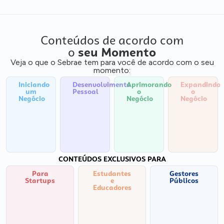
Conteúdos de acordo com
o
seu Momento
Veja o que o Sebrae tem para você de acordo com o seu
momento:
Iniciando
Desenvolvimento
Aprimorando
Expandindo
um
Pessoal
o
o
Negócio
Negócio
Negócio
CONTEÚDOS EXCLUSIVOS PARA
Para
Estudantes
Gestores
Startups
e
Públicos
Educadores