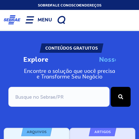
SOBRE
FALE CONOSCO
ENDEREÇOS
MENU
CONTEÚDOS GRATUITOS
Explore
N
o
s
s
o
s
I
n
f
Encontre a solução que você precisa
e Transforme Seu Negócio
ARQUIVOS
ARTIGOS