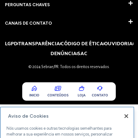
PERGUNTAS CHAVES​
CANAIS DE CONTATO
LGPD
TRANSPARÊNCIA
CÓDIGO DE ÉTICA
OUVIDORIA
DENÚNCIA
SAC
© 2024 Sebrae/PR. Todos os direitos reservados.
INICIO
CONTEÚDOS
LOJA
CONTATO
Aviso de Cookies
Nós usamos cookies e outras tecnologias semelhantes para
melhorar a sua experiência em nossos serviços, personalizar