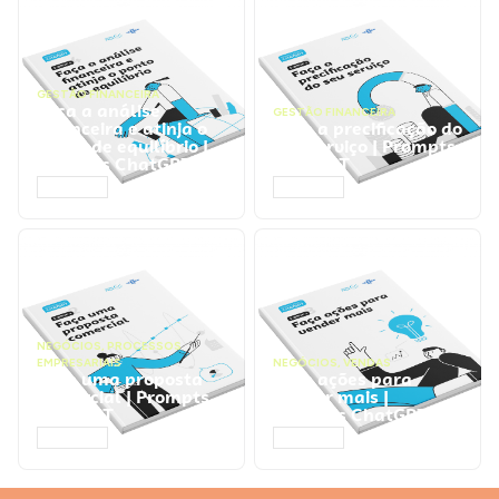
GESTÃO FINANCEIRA
Faça a análise
GESTÃO FINANCEIRA
financeira e atinja o
Faça a precificação do
ponto de equilíbrio |
seu serviço | Prompts
Prompts ChatGPT
ChatGPT
ACESSAR
ACESSAR
NEGÓCIOS
,
PROCESSOS
EMPRESARIAIS
NEGÓCIOS
,
VENDAS
Faça uma proposta
Faça ações para
comercial | Prompts
vender mais |
ChatGPT
Prompts ChatGPT
ACESSAR
ACESSAR