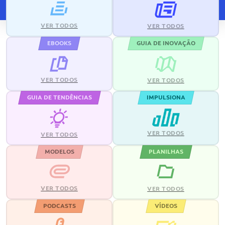
VER TODOS
VER TODOS
EBOOKS
GUIA DE INOVAÇÃO
VER TODOS
VER TODOS
GUIA DE TENDÊNCIAS
IMPULSIONA
VER TODOS
VER TODOS
MODELOS
PLANILHAS
VER TODOS
VER TODOS
PODCASTS
VÍDEOS