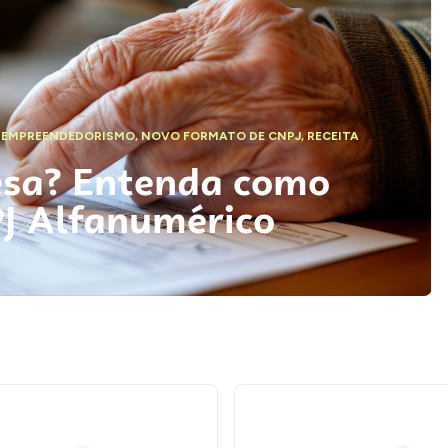
,
EMPREENDEDORISMO
,
NOVO FORMATO DE CNPJ
,
RECEITA
esa? Entenda como
PJ Alfanumérico