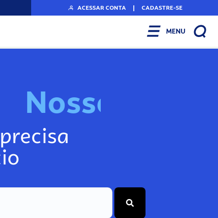
ACESSAR CONTA
|
CADASTRE-SE
MENU
N
o
s
s
o
s
I
n
f
o
precisa
io