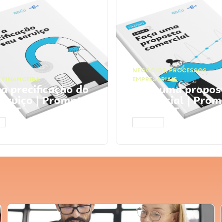
NEGÓCIOS
,
PROCESSOS
 FINANCEIRA
EMPRESARIAIS
 a precificação do
Faça uma propos
serviço | Prompts
comercial | Prom
tGPT
ChatGPT
AR
ACESSAR