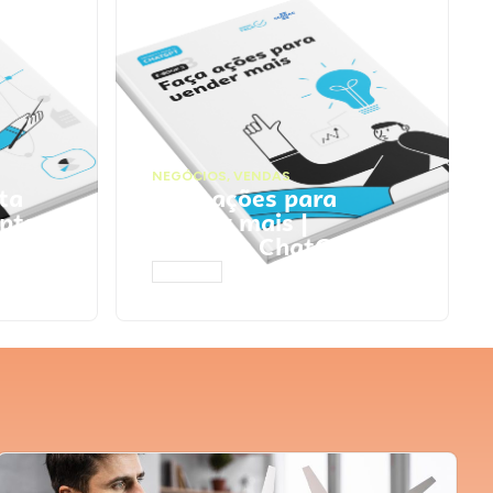
NEGÓCIOS
,
VENDAS
ta
Faça ações para
pts
vender mais |
Prompts ChatGPT
ACESSAR