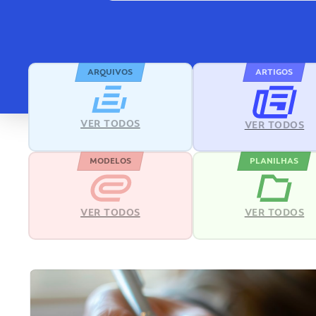
ARQUIVOS
ARTIGOS
VER TODOS
VER TODOS
MODELOS
PLANILHAS
VER TODOS
VER TODOS