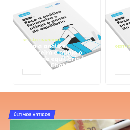
GESTÃO FINANCEIRA
Faça a análise
GESTÃO
financeira e atinja o
Faça
ponto de equilíbrio |
seu 
Prompts ChatGPT
Cha
ACESSAR
ACESS
ÚLTIMOS ARTIGOS