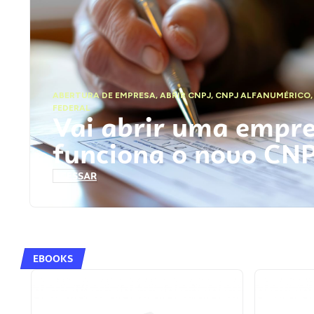
ABERTURA DE EMPRESA
,
ABRIR CNPJ
,
CNPJ ALFANUMÉRICO
FEDERAL
Vai abrir uma empr
funciona o novo CN
ACESSAR
EBOOKS