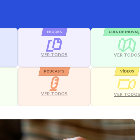
EBOOKS
GUIA DE INOVA
VER TODOS
VER TODO
PODCASTS
VÍDEOS
VER TODOS
VER TODO