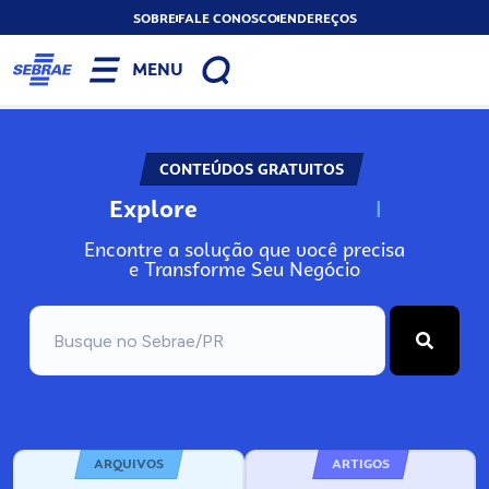
SOBRE
FALE CONOSCO
ENDEREÇOS
MENU
CONTEÚDOS GRATUITOS
Explore
N
o
s
s
o
s
A
Encontre a solução que você precisa
e Transforme Seu Negócio
ARQUIVOS
ARTIGOS