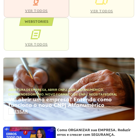
VER TODOS
VER TODOS
WEBSTORIES
VER TODOS
ABERTURA DE EMPRESA
,
ABRIR CNPJ
,
CNPJ ALFANUMÉRICO
,
EMPREENDEDORISMO
,
NOVO FORMATO DE CNPJ
,
RECEITA FEDERAL
Vai abrir uma empresa? Entenda como
funciona o novo CNPJ Alfanumérico
ACESSAR
Como ORGANIZAR sua EMPRESA. Reduzir
erros e crescer com SEGURANÇA.