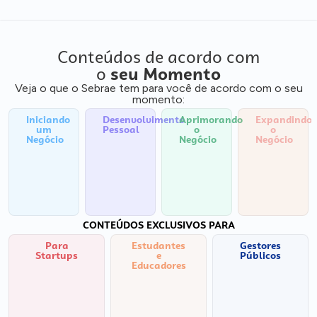
Conteúdos de acordo com
o
seu Momento
Veja o que o Sebrae tem para você de acordo com o seu
momento:
Iniciando
Desenvolvimento
Aprimorando
Expandindo
um
Pessoal
o
o
Negócio
Negócio
Negócio
CONTEÚDOS EXCLUSIVOS PARA
Para
Estudantes
Gestores
Startups
e
Públicos
Educadores