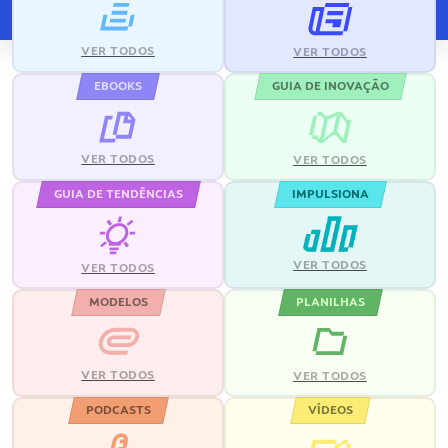
VER TODOS
VER TODOS
EBOOKS
GUIA DE INOVAÇÃO
VER TODOS
VER TODOS
GUIA DE TENDÊNCIAS
IMPULSIONA
VER TODOS
VER TODOS
MODELOS
PLANILHAS
VER TODOS
VER TODOS
PODCASTS
VÍDEOS