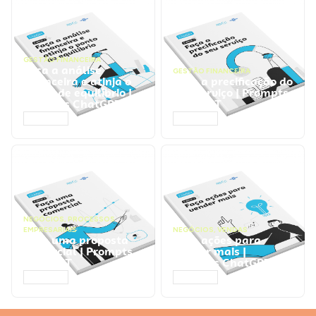
GESTÃO FINANCEIRA
Faça a análise
GESTÃO FINANCEIRA
financeira e atinja o
Faça a precificação do
ponto de equilíbrio |
seu serviço | Prompts
Prompts ChatGPT
ChatGPT
ACESSAR
ACESSAR
NEGÓCIOS
,
PROCESSOS
EMPRESARIAIS
NEGÓCIOS
,
VENDAS
Faça uma proposta
Faça ações para
comercial | Prompts
vender mais |
ChatGPT
Prompts ChatGPT
ACESSAR
ACESSAR