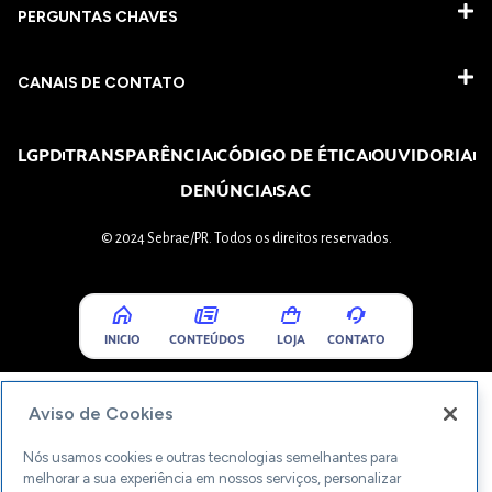
PERGUNTAS CHAVES​
CANAIS DE CONTATO
LGPD
TRANSPARÊNCIA
CÓDIGO DE ÉTICA
OUVIDORIA
DENÚNCIA
SAC
© 2024 Sebrae/PR. Todos os direitos reservados.
INICIO
CONTEÚDOS
LOJA
CONTATO
Aviso de Cookies
Nós usamos cookies e outras tecnologias semelhantes para
melhorar a sua experiência em nossos serviços, personalizar