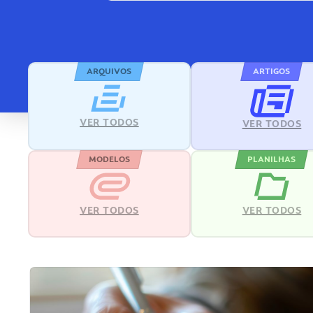
ARQUIVOS
ARTIGOS
VER TODOS
VER TODOS
MODELOS
PLANILHAS
VER TODOS
VER TODOS