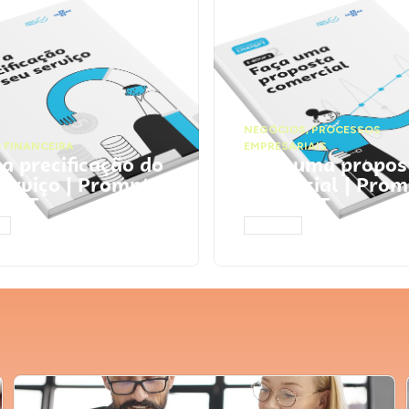
NEGÓCIOS
,
PROCESSOS
 FINANCEIRA
EMPRESARIAIS
 a precificação do
Faça uma propos
serviço | Prompts
comercial | Prom
tGPT
ChatGPT
AR
ACESSAR