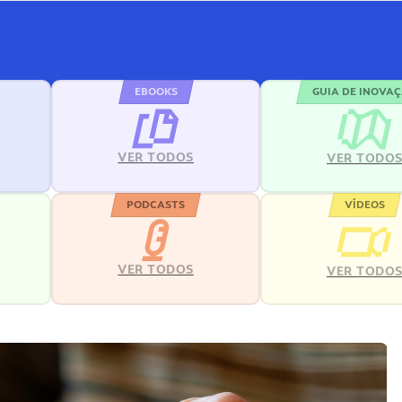
EBOOKS
GUIA DE INOVA
VER TODOS
VER TODO
PODCASTS
VÍDEOS
VER TODOS
VER TODO