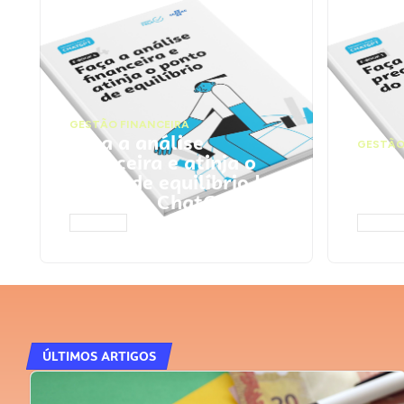
GESTÃO FINANCEIRA
Faça a análise
GESTÃO
financeira e atinja o
Faça
ponto de equilíbrio |
seu 
Prompts ChatGPT
Cha
ACESSAR
ACESS
ÚLTIMOS ARTIGOS