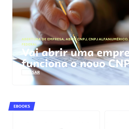
ABERTURA DE EMPRESA
,
ABRIR CNPJ
,
CNPJ ALFANUMÉRICO
FEDERAL
Vai abrir uma empr
funciona o novo CN
ACESSAR
EBOOKS