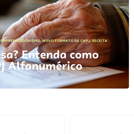
,
EMPREENDEDORISMO
,
NOVO FORMATO DE CNPJ
,
RECEITA
esa? Entenda como
PJ Alfanumérico