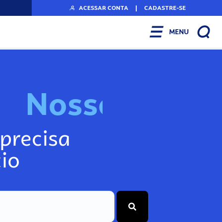
ACESSAR CONTA
|
CADASTRE-SE
MENU
N
o
s
s
o
s
I
n
f
o
g
precisa
io