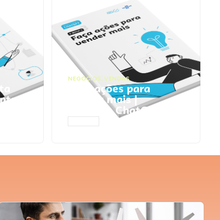
NEGÓCIOS
,
VENDAS
ta
Faça ações para
pts
vender mais |
Prompts ChatGPT
ACESSAR