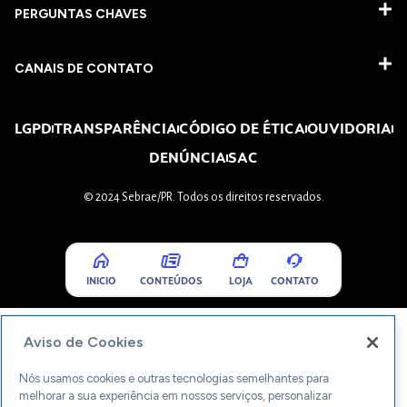
PERGUNTAS CHAVES​
CANAIS DE CONTATO
LGPD
TRANSPARÊNCIA
CÓDIGO DE ÉTICA
OUVIDORIA
DENÚNCIA
SAC
© 2024 Sebrae/PR. Todos os direitos reservados.
INICIO
CONTEÚDOS
LOJA
CONTATO
Aviso de Cookies
Nós usamos cookies e outras tecnologias semelhantes para
melhorar a sua experiência em nossos serviços, personalizar