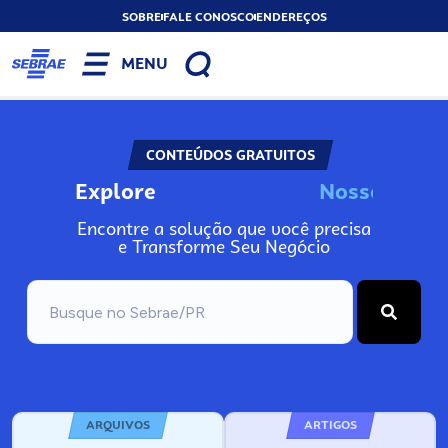
SOBRE
FALE CONOSCO
ENDEREÇOS
MENU
CONTEÚDOS GRATUITOS
Explore
N
o
s
s
o
s
I
n
f
o
Encontre a solução que você precisa
e Transforme Seu Negócio
ARQUIVOS
ARTIGOS