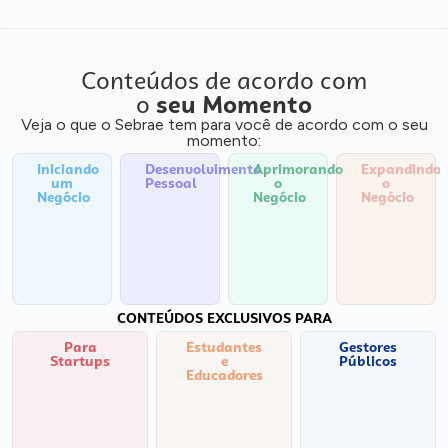
Conteúdos de acordo com
o
seu Momento
Veja o que o Sebrae tem para você de acordo com o seu
momento:
Iniciando
Desenvolvimento
Aprimorando
Expandindo
um
Pessoal
o
o
Negócio
Negócio
Negócio
CONTEÚDOS EXCLUSIVOS PARA
Para
Estudantes
Gestores
Startups
e
Públicos
Educadores