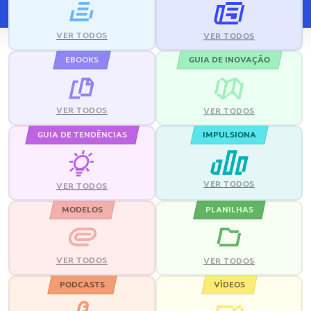
VER TODOS
VER TODOS
EBOOKS
GUIA DE INOVAÇÃO
VER TODOS
VER TODOS
GUIA DE TENDÊNCIAS
IMPULSIONA
VER TODOS
VER TODOS
MODELOS
PLANILHAS
VER TODOS
VER TODOS
PODCASTS
VÍDEOS