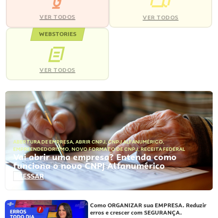
VER TODOS
VER TODOS
WEBSTORIES
VER TODOS
ABERTURA DE EMPRESA
,
ABRIR CNPJ
,
CNPJ ALFANUMÉRICO
,
EMPREENDEDORISMO
,
NOVO FORMATO DE CNPJ
,
RECEITA FEDERAL
Vai abrir uma empresa? Entenda como
funciona o novo CNPJ Alfanumérico
ACESSAR
Como ORGANIZAR sua EMPRESA. Reduzir
erros e crescer com SEGURANÇA.