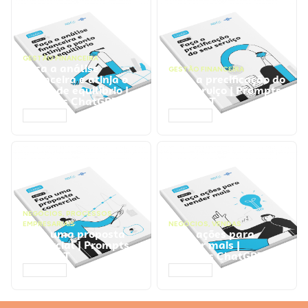
GESTÃO FINANCEIRA
Faça a análise
GESTÃO FINANCEIRA
financeira e atinja o
Faça a precificação do
ponto de equilíbrio |
seu serviço | Prompts
Prompts ChatGPT
ChatGPT
ACESSAR
ACESSAR
NEGÓCIOS
,
PROCESSOS
EMPRESARIAIS
NEGÓCIOS
,
VENDAS
Faça uma proposta
Faça ações para
comercial | Prompts
vender mais |
ChatGPT
Prompts ChatGPT
ACESSAR
ACESSAR