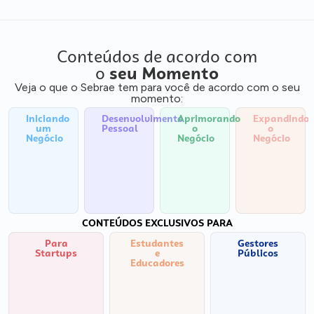
Conteúdos de acordo com
o
seu Momento
Veja o que o Sebrae tem para você de acordo com o seu
momento:
Iniciando
Desenvolvimento
Aprimorando
Expandindo
um
Pessoal
o
o
Negócio
Negócio
Negócio
CONTEÚDOS EXCLUSIVOS PARA
Para
Estudantes
Gestores
Startups
e
Públicos
Educadores