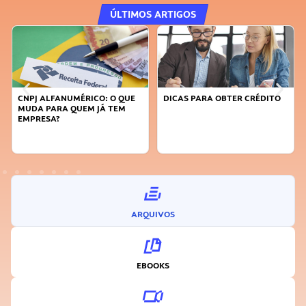
ÚLTIMOS ARTIGOS
CNPJ ALFANUMÉRICO: O QUE
DICAS PARA OBTER CRÉDITO
FAÇA
MUDA PARA QUEM JÁ TEM
SUST
EMPRESA?
INO
ARQUIVOS
EBOOKS