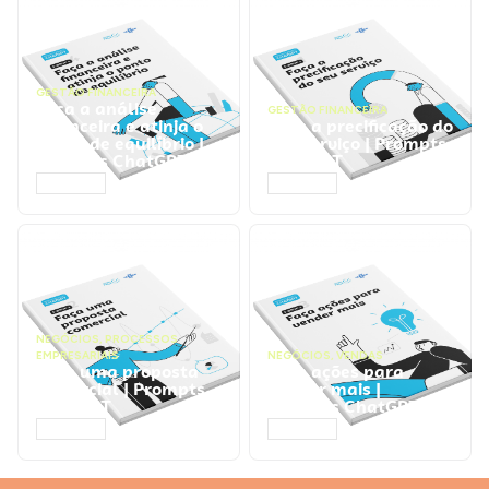
GESTÃO FINANCEIRA
Faça a análise
GESTÃO FINANCEIRA
financeira e atinja o
Faça a precificação do
ponto de equilíbrio |
seu serviço | Prompts
Prompts ChatGPT
ChatGPT
ACESSAR
ACESSAR
NEGÓCIOS
,
PROCESSOS
EMPRESARIAIS
NEGÓCIOS
,
VENDAS
Faça uma proposta
Faça ações para
comercial | Prompts
vender mais |
ChatGPT
Prompts ChatGPT
ACESSAR
ACESSAR