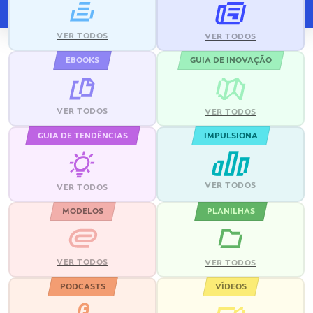
VER TODOS
VER TODOS
EBOOKS
GUIA DE INOVAÇÃO
VER TODOS
VER TODOS
GUIA DE TENDÊNCIAS
IMPULSIONA
VER TODOS
VER TODOS
MODELOS
PLANILHAS
VER TODOS
VER TODOS
PODCASTS
VÍDEOS