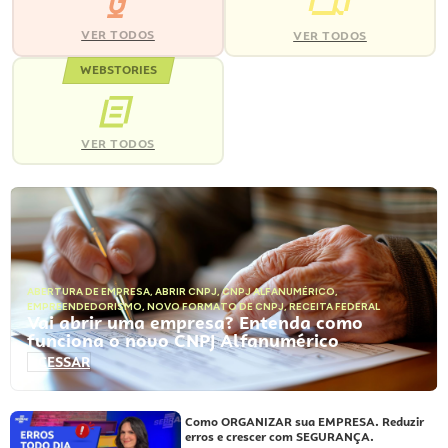
VER TODOS
VER TODOS
WEBSTORIES
VER TODOS
ABERTURA DE EMPRESA
,
ABRIR CNPJ
,
CNPJ ALFANUMÉRICO
,
EMPREENDEDORISMO
,
NOVO FORMATO DE CNPJ
,
RECEITA FEDERAL
Vai abrir uma empresa? Entenda como
funciona o novo CNPJ Alfanumérico
ACESSAR
Como ORGANIZAR sua EMPRESA. Reduzir
erros e crescer com SEGURANÇA.