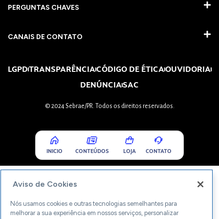
PERGUNTAS CHAVES​
CANAIS DE CONTATO
LGPD
TRANSPARÊNCIA
CÓDIGO DE ÉTICA
OUVIDORIA
DENÚNCIA
SAC
© 2024 Sebrae/PR. Todos os direitos reservados.
INICIO
CONTEÚDOS
LOJA
CONTATO
Aviso de Cookies
Nós usamos cookies e outras tecnologias semelhantes para
melhorar a sua experiência em nossos serviços, personalizar