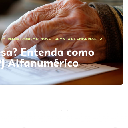
,
EMPREENDEDORISMO
,
NOVO FORMATO DE CNPJ
,
RECEITA
esa? Entenda como
PJ Alfanumérico