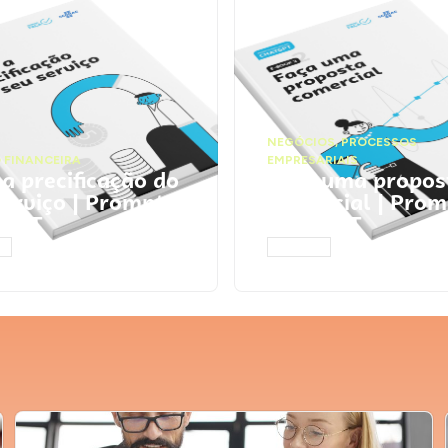
NEGÓCIOS
,
PROCESSOS
 FINANCEIRA
EMPRESARIAIS
 a precificação do
Faça uma propos
serviço | Prompts
comercial | Prom
tGPT
ChatGPT
AR
ACESSAR