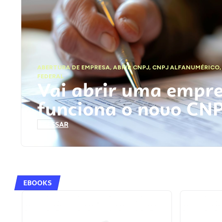
ABERTURA DE EMPRESA
,
ABRIR CNPJ
,
CNPJ ALFANUMÉRICO
FEDERAL
Vai abrir uma empr
funciona o novo CN
ACESSAR
EBOOKS