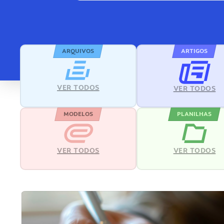
ARQUIVOS
ARTIGOS
VER TODOS
VER TODOS
MODELOS
PLANILHAS
VER TODOS
VER TODOS