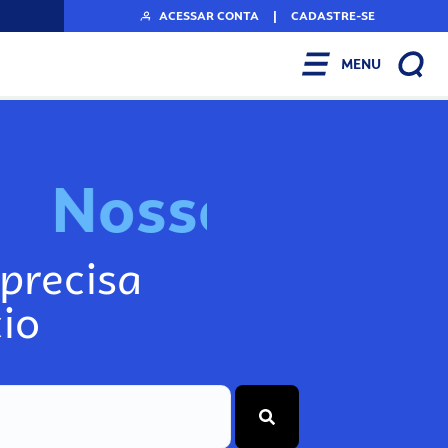
ACESSAR CONTA
|
CADASTRE-SE
MENU
N
o
s
s
o
s
I
n
f
o
g
precisa
io