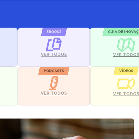
EBOOKS
GUIA DE INOVA
VER TODOS
VER TODO
PODCASTS
VÍDEOS
VER TODOS
VER TODO