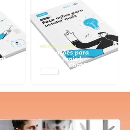
NEGÓCIOS
,
VENDAS
ta
Faça ações para
pts
vender mais |
Prompts ChatGPT
ACESSAR