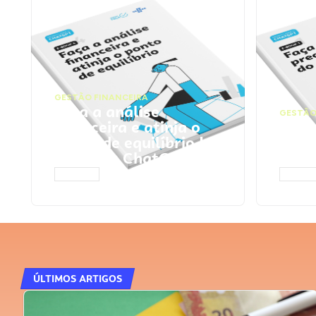
GESTÃO FINANCEIRA
Faça a análise
GESTÃO
financeira e atinja o
Faça
ponto de equilíbrio |
seu 
Prompts ChatGPT
Cha
ACESSAR
ACESS
ÚLTIMOS ARTIGOS