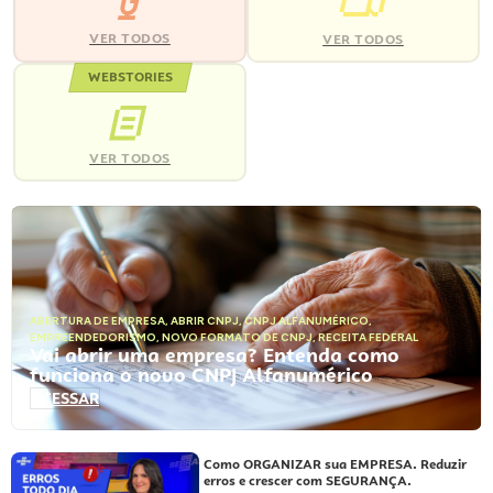
VER TODOS
VER TODOS
WEBSTORIES
VER TODOS
ABERTURA DE EMPRESA
,
ABRIR CNPJ
,
CNPJ ALFANUMÉRICO
,
EMPREENDEDORISMO
,
NOVO FORMATO DE CNPJ
,
RECEITA FEDERAL
Vai abrir uma empresa? Entenda como
funciona o novo CNPJ Alfanumérico
ACESSAR
Como ORGANIZAR sua EMPRESA. Reduzir
erros e crescer com SEGURANÇA.