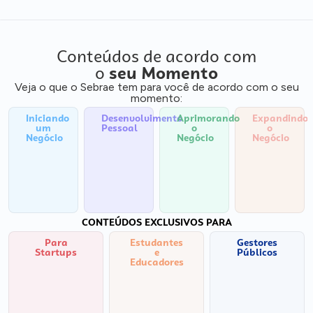
Conteúdos de acordo com
o
seu Momento
Veja o que o Sebrae tem para você de acordo com o seu
momento:
Iniciando
Desenvolvimento
Aprimorando
Expandindo
um
Pessoal
o
o
Negócio
Negócio
Negócio
CONTEÚDOS EXCLUSIVOS PARA
Para
Estudantes
Gestores
Startups
e
Públicos
Educadores