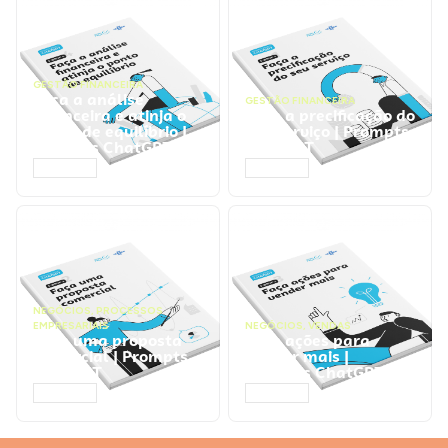
GESTÃO FINANCEIRA
Faça a análise
GESTÃO FINANCEIRA
financeira e atinja o
Faça a precificação do
ponto de equilíbrio |
seu serviço | Prompts
Prompts ChatGPT
ChatGPT
ACESSAR
ACESSAR
NEGÓCIOS
,
PROCESSOS
EMPRESARIAIS
NEGÓCIOS
,
VENDAS
Faça uma proposta
Faça ações para
comercial | Prompts
vender mais |
ChatGPT
Prompts ChatGPT
ACESSAR
ACESSAR