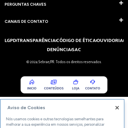
PERGUNTAS CHAVES​
CANAIS DE CONTATO
LGPD
TRANSPARÊNCIA
CÓDIGO DE ÉTICA
OUVIDORIA
DENÚNCIA
SAC
© 2024 Sebrae/PR. Todos os direitos reservados.
INICIO
CONTEÚDOS
LOJA
CONTATO
Aviso de Cookies
Nós usamos cookies e outras tecnologias semelhantes para
melhorar a sua experiência em nossos serviços, personalizar