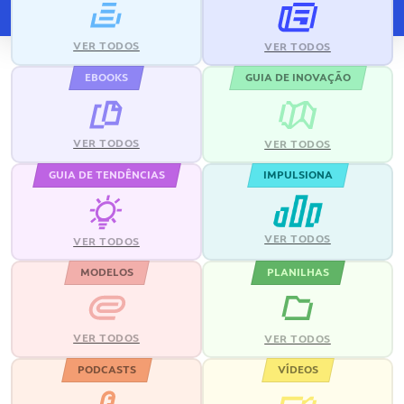
VER TODOS
VER TODOS
EBOOKS
GUIA DE INOVAÇÃO
VER TODOS
VER TODOS
GUIA DE TENDÊNCIAS
IMPULSIONA
VER TODOS
VER TODOS
MODELOS
PLANILHAS
VER TODOS
VER TODOS
PODCASTS
VÍDEOS