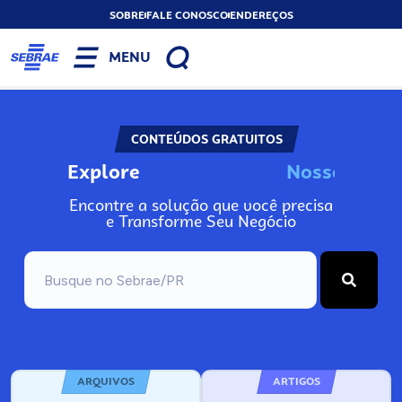
SOBRE
FALE CONOSCO
ENDEREÇOS
MENU
CONTEÚDOS GRATUITOS
Explore
N
o
s
s
o
s
I
n
f
o
Encontre a solução que você precisa
e Transforme Seu Negócio
ARQUIVOS
ARTIGOS