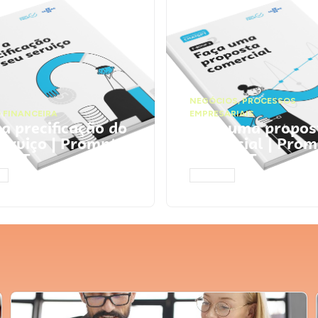
NEGÓCIOS
,
PROCESSOS
 FINANCEIRA
EMPRESARIAIS
 a precificação do
Faça uma propos
serviço | Prompts
comercial | Prom
tGPT
ChatGPT
AR
ACESSAR