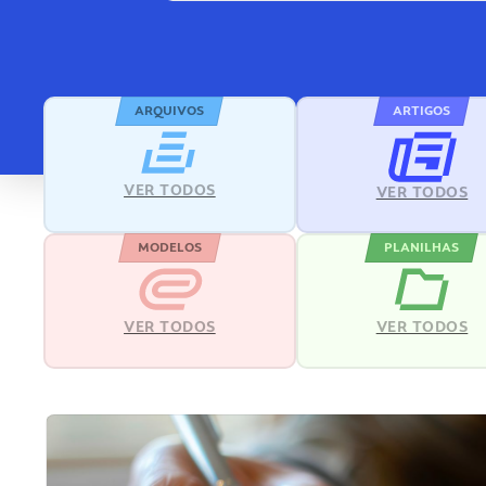
ARQUIVOS
ARTIGOS
VER TODOS
VER TODOS
MODELOS
PLANILHAS
VER TODOS
VER TODOS