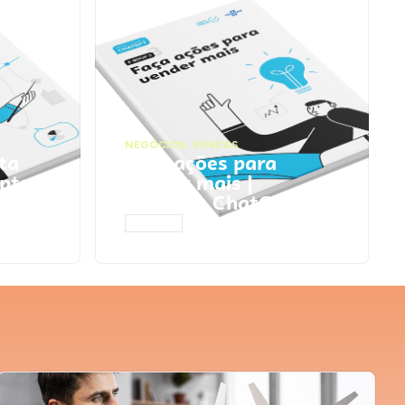
NEGÓCIOS
,
VENDAS
ta
Faça ações para
pts
vender mais |
Prompts ChatGPT
ACESSAR