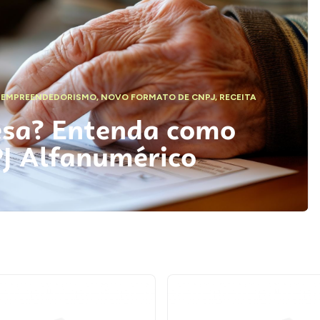
,
EMPREENDEDORISMO
,
NOVO FORMATO DE CNPJ
,
RECEITA
esa? Entenda como
PJ Alfanumérico