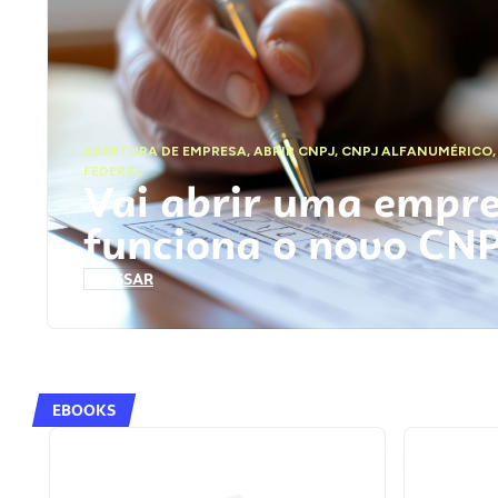
ABERTURA DE EMPRESA
,
ABRIR CNPJ
,
CNPJ ALFANUMÉRICO
FEDERAL
Vai abrir uma empr
funciona o novo CN
ACESSAR
EBOOKS