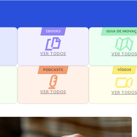
EBOOKS
GUIA DE INOVA
VER TODOS
VER TODO
PODCASTS
VÍDEOS
VER TODOS
VER TODO