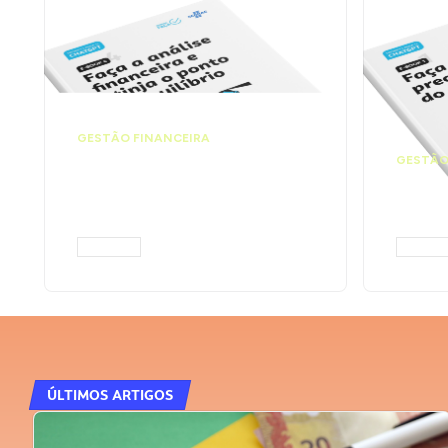
GESTÃO FINANCEIRA
Faça a análise
GESTÃO
financeira e atinja o
Faça
ponto de equilíbrio |
seu 
Prompts ChatGPT
Cha
ACESSAR
ACESS
ÚLTIMOS ARTIGOS