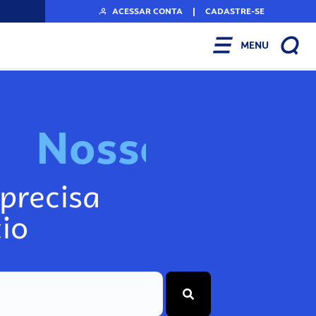
ACESSAR CONTA
|
CADASTRE-SE
MENU
N
o
s
s
o
s
I
n
f
o
g
precisa
io