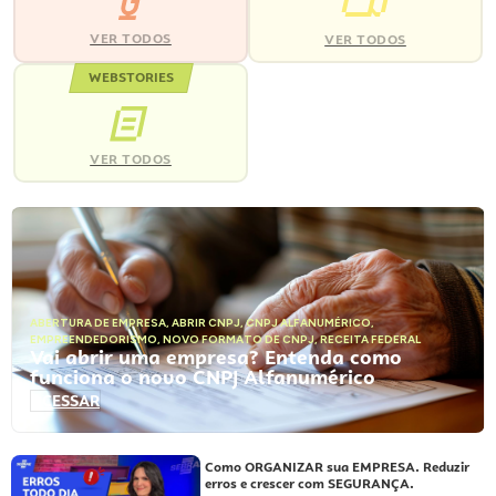
VER TODOS
VER TODOS
WEBSTORIES
VER TODOS
ABERTURA DE EMPRESA
,
ABRIR CNPJ
,
CNPJ ALFANUMÉRICO
,
EMPREENDEDORISMO
,
NOVO FORMATO DE CNPJ
,
RECEITA FEDERAL
Vai abrir uma empresa? Entenda como
funciona o novo CNPJ Alfanumérico
ACESSAR
Como ORGANIZAR sua EMPRESA. Reduzir
erros e crescer com SEGURANÇA.