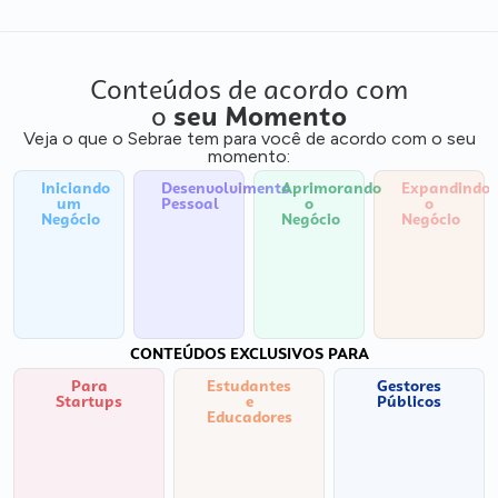
Conteúdos de acordo com
o
seu Momento
Veja o que o Sebrae tem para você de acordo com o seu
momento:
Iniciando
Desenvolvimento
Aprimorando
Expandindo
um
Pessoal
o
o
Negócio
Negócio
Negócio
CONTEÚDOS EXCLUSIVOS PARA
Para
Estudantes
Gestores
Startups
e
Públicos
Educadores