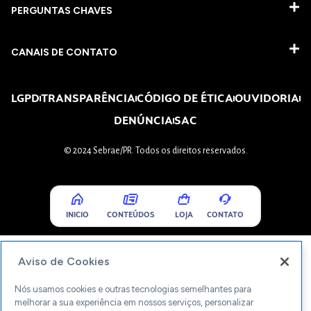
PERGUNTAS CHAVES​
CANAIS DE CONTATO
LGPD
TRANSPARÊNCIA
CÓDIGO DE ÉTICA
OUVIDORIA
DENÚNCIA
SAC
© 2024 Sebrae/PR. Todos os direitos reservados.
INICIO
CONTEÚDOS
LOJA
CONTATO
Aviso de Cookies
Nós usamos cookies e outras tecnologias semelhantes para
melhorar a sua experiência em nossos serviços, personalizar