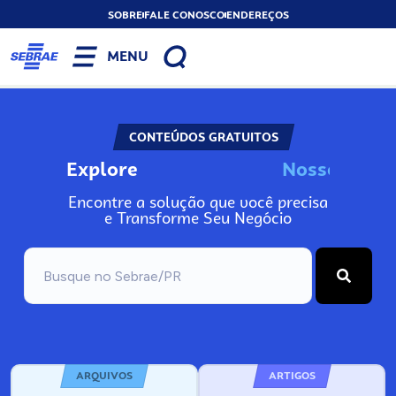
SOBRE
FALE CONOSCO
ENDEREÇOS
MENU
CONTEÚDOS GRATUITOS
Explore
N
o
s
s
o
s
I
n
f
o
Encontre a solução que você precisa
e Transforme Seu Negócio
ARQUIVOS
ARTIGOS