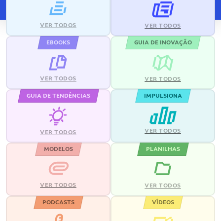
VER TODOS
VER TODOS
EBOOKS
GUIA DE INOVAÇÃO
VER TODOS
VER TODOS
GUIA DE TENDÊNCIAS
IMPULSIONA
VER TODOS
VER TODOS
MODELOS
PLANILHAS
VER TODOS
VER TODOS
PODCASTS
VÍDEOS