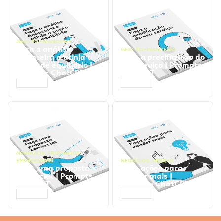
GESTÃO FINANCEIRA
Faça a análise
GESTÃO FINANCEIRA
financeira e atinja o
Faça a precificação do
ponto de equilíbrio |
seu serviço | Prompts
Prompts ChatGPT
ChatGPT
ACESSAR
ACESSAR
NEGÓCIOS
,
PROCESSOS
EMPRESARIAIS
NEGÓCIOS
,
VENDAS
Faça uma proposta
Faça ações para
comercial | Prompts
vender mais |
ChatGPT
Prompts ChatGPT
ACESSAR
ACESSAR