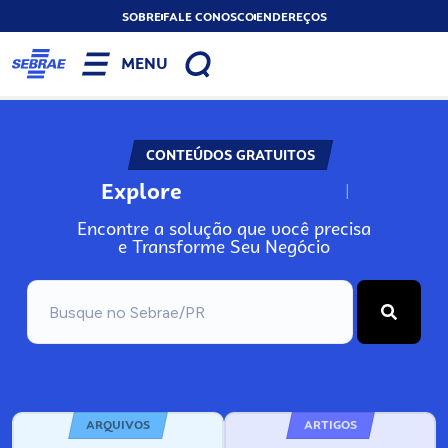
SOBRE
FALE CONOSCO
ENDEREÇOS
MENU
CONTEÚDOS GRATUITOS
Explore
N
o
s
s
o
s
A
Encontre a solução que você precisa
e Transforme Seu Negócio
ARQUIVOS
ARTIGOS