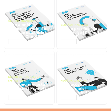
GESTÃO FINANCEIRA
Faça a análise
GESTÃO FINANCEIRA
financeira e atinja o
Faça a precificação do
ponto de equilíbrio |
seu serviço | Prompts
Prompts ChatGPT
ChatGPT
ACESSAR
ACESSAR
NEGÓCIOS
,
PROCESSOS
EMPRESARIAIS
NEGÓCIOS
,
VENDAS
Faça uma proposta
Faça ações para
comercial | Prompts
vender mais |
ChatGPT
Prompts ChatGPT
ACESSAR
ACESSAR