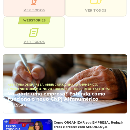
VER TODOS
VER TODOS
WEBSTORIES
VER TODOS
ABERTURA DE EMPRESA
,
ABRIR CNPJ
,
CNPJ ALFANUMÉRICO
,
EMPREENDEDORISMO
,
NOVO FORMATO DE CNPJ
,
RECEITA FEDERAL
Vai abrir uma empresa? Entenda como
funciona o novo CNPJ Alfanumérico
ACESSAR
Como ORGANIZAR sua EMPRESA. Reduzir
erros e crescer com SEGURANÇA.