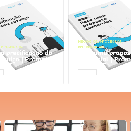
NEGÓCIOS
,
PROCESSOS
 FINANCEIRA
EMPRESARIAIS
 a precificação do
Faça uma propos
serviço | Prompts
comercial | Prom
tGPT
ChatGPT
AR
ACESSAR