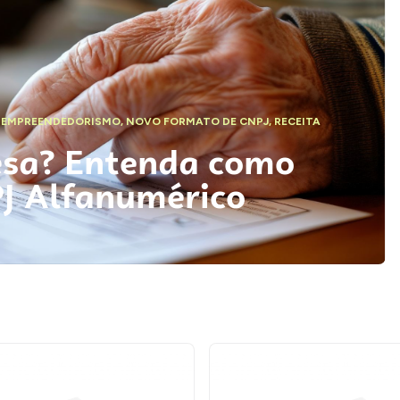
,
EMPREENDEDORISMO
,
NOVO FORMATO DE CNPJ
,
RECEITA
esa? Entenda como
PJ Alfanumérico