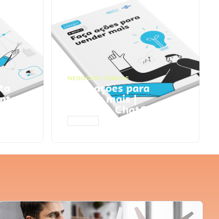
NEGÓCIOS
,
VENDAS
ta
Faça ações para
pts
vender mais |
Prompts ChatGPT
ACESSAR