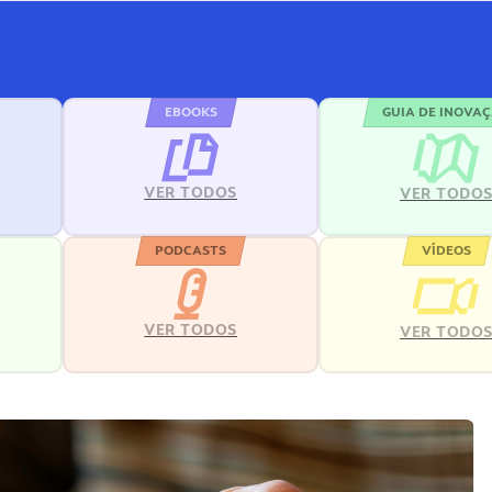
EBOOKS
GUIA DE INOVA
VER TODOS
VER TODO
PODCASTS
VÍDEOS
VER TODOS
VER TODO