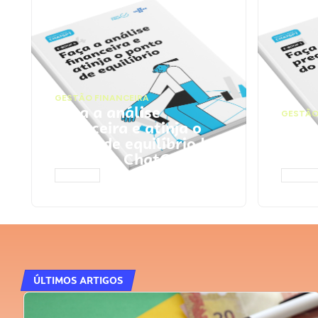
GESTÃO FINANCEIRA
Faça a análise
GESTÃO
financeira e atinja o
Faça
ponto de equilíbrio |
seu 
Prompts ChatGPT
Cha
ACESSAR
ACESS
ÚLTIMOS ARTIGOS