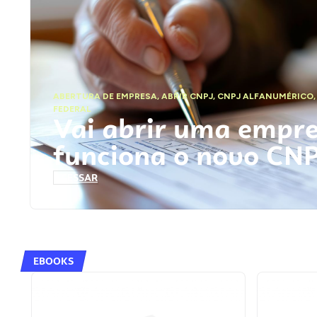
ABERTURA DE EMPRESA
,
ABRIR CNPJ
,
CNPJ ALFANUMÉRICO
FEDERAL
Vai abrir uma empr
funciona o novo CN
ACESSAR
EBOOKS