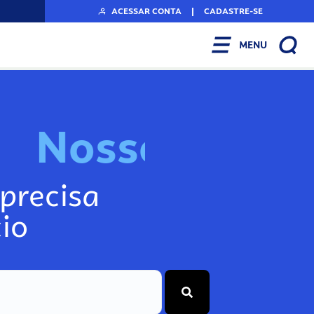
ACESSAR CONTA
|
CADASTRE-SE
MENU
N
o
s
s
o
s
I
n
f
o
g
precisa
io