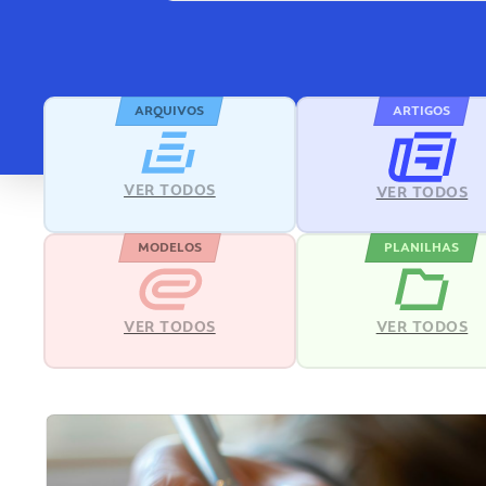
ARQUIVOS
ARTIGOS
VER TODOS
VER TODOS
MODELOS
PLANILHAS
VER TODOS
VER TODOS