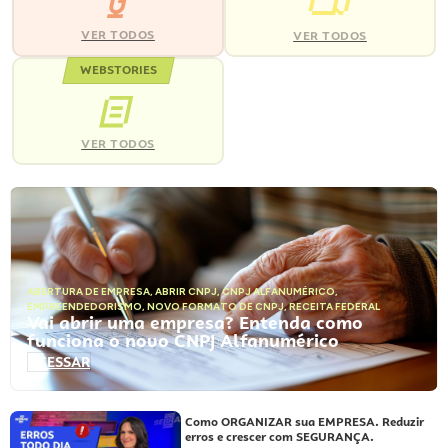
VER TODOS
VER TODOS
WEBSTORIES
VER TODOS
ABERTURA DE EMPRESA
,
ABRIR CNPJ
,
CNPJ ALFANUMÉRICO
,
EMPREENDEDORISMO
,
NOVO FORMATO DE CNPJ
,
RECEITA FEDERAL
Vai abrir uma empresa? Entenda como
funciona o novo CNPJ Alfanumérico
ACESSAR
Como ORGANIZAR sua EMPRESA. Reduzir
erros e crescer com SEGURANÇA.