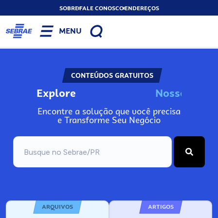
SOBRE
FALE CONOSCO
ENDEREÇOS
MENU
CONTEÚDOS GRATUITOS
Explore
N
o
s
s
o
s
I
n
f
o
Encontre a solução que você precisa
e Transforme Seu Negócio
ARQUIVOS
ARTIGOS