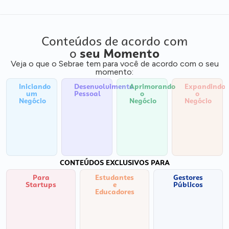
Conteúdos de acordo com
o
seu Momento
Veja o que o Sebrae tem para você de acordo com o seu
momento:
Iniciando
Desenvolvimento
Aprimorando
Expandindo
um
Pessoal
o
o
Negócio
Negócio
Negócio
CONTEÚDOS EXCLUSIVOS PARA
Para
Estudantes
Gestores
Startups
e
Públicos
Educadores