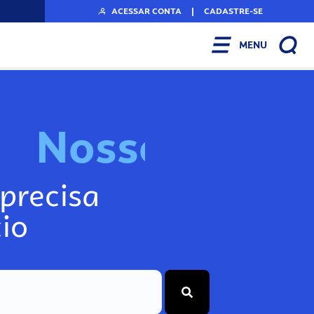
ACESSAR CONTA
|
CADASTRE-SE
MENU
N
o
s
s
o
s
I
n
f
o
g
precisa
io