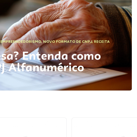
,
EMPREENDEDORISMO
,
NOVO FORMATO DE CNPJ
,
RECEITA
esa? Entenda como
PJ Alfanumérico