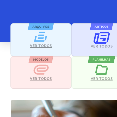
ARQUIVOS
ARTIGOS
VER TODOS
VER TODOS
MODELOS
PLANILHAS
VER TODOS
VER TODOS