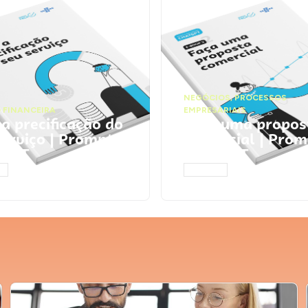
NEGÓCIOS
,
PROCESSOS
 FINANCEIRA
EMPRESARIAIS
 a precificação do
Faça uma propos
serviço | Prompts
comercial | Prom
tGPT
ChatGPT
AR
ACESSAR