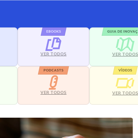
EBOOKS
GUIA DE INOVA
VER TODOS
VER TODO
PODCASTS
VÍDEOS
VER TODOS
VER TODO