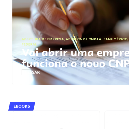
ABERTURA DE EMPRESA
,
ABRIR CNPJ
,
CNPJ ALFANUMÉRICO
FEDERAL
Vai abrir uma empr
funciona o novo CN
ACESSAR
EBOOKS