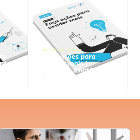
NEGÓCIOS
,
VENDAS
ta
Faça ações para
pts
vender mais |
Prompts ChatGPT
ACESSAR