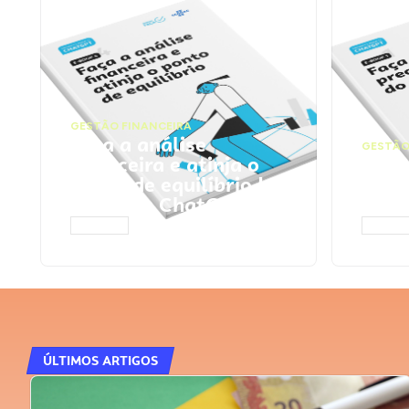
GESTÃO FINANCEIRA
Faça a análise
GESTÃO
financeira e atinja o
Faça
ponto de equilíbrio |
seu 
Prompts ChatGPT
Cha
ACESSAR
ACESS
ÚLTIMOS ARTIGOS