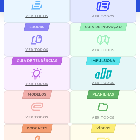
VER TODOS
VER TODOS
EBOOKS
GUIA DE INOVAÇÃO
VER TODOS
VER TODOS
GUIA DE TENDÊNCIAS
IMPULSIONA
VER TODOS
VER TODOS
MODELOS
PLANILHAS
VER TODOS
VER TODOS
PODCASTS
VÍDEOS