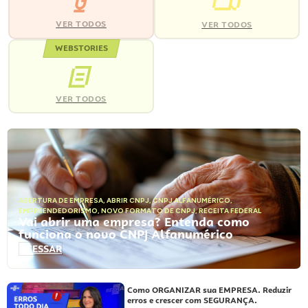
VER TODOS
VER TODOS
WEBSTORIES
VER TODOS
ABERTURA DE EMPRESA
,
ABRIR CNPJ
,
CNPJ ALFANUMÉRICO
,
EMPREENDEDORISMO
,
NOVO FORMATO DE CNPJ
,
RECEITA FEDERAL
Vai abrir uma empresa? Entenda como
funciona o novo CNPJ Alfanumérico
ACESSAR
Como ORGANIZAR sua EMPRESA. Reduzir
erros e crescer com SEGURANÇA.