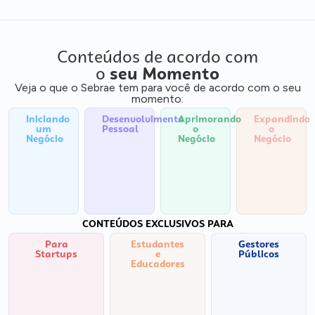
Conteúdos de acordo com
o
seu Momento
Veja o que o Sebrae tem para você de acordo com o seu
momento:
Iniciando
Desenvolvimento
Aprimorando
Expandindo
um
Pessoal
o
o
Negócio
Negócio
Negócio
CONTEÚDOS EXCLUSIVOS PARA
Para
Estudantes
Gestores
Startups
e
Públicos
Educadores