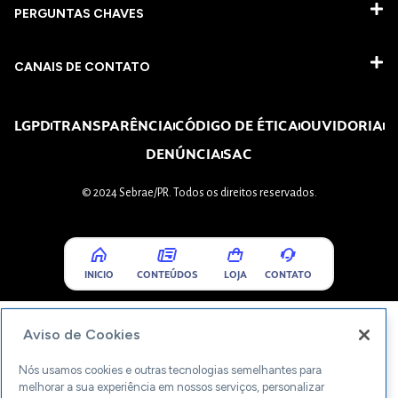
PERGUNTAS CHAVES​
CANAIS DE CONTATO
LGPD
TRANSPARÊNCIA
CÓDIGO DE ÉTICA
OUVIDORIA
DENÚNCIA
SAC
© 2024 Sebrae/PR. Todos os direitos reservados.
INICIO
CONTEÚDOS
LOJA
CONTATO
Aviso de Cookies
Nós usamos cookies e outras tecnologias semelhantes para
melhorar a sua experiência em nossos serviços, personalizar