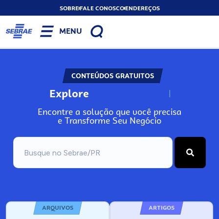
SOBRE
FALE CONOSCO
ENDEREÇOS
MENU
CONTEÚDOS GRATUITOS
Explore
N
o
s
s
o
s
A
Encontre a solução que você precisa
e Transforme Seu Negócio
ARQUIVOS
ARTIGOS