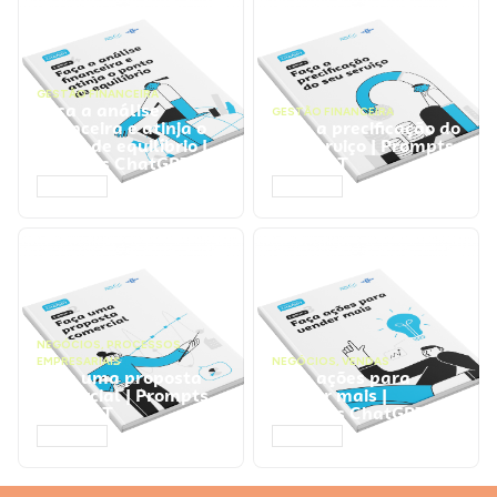
GESTÃO FINANCEIRA
Faça a análise
GESTÃO FINANCEIRA
financeira e atinja o
Faça a precificação do
ponto de equilíbrio |
seu serviço | Prompts
Prompts ChatGPT
ChatGPT
ACESSAR
ACESSAR
NEGÓCIOS
,
PROCESSOS
EMPRESARIAIS
NEGÓCIOS
,
VENDAS
Faça uma proposta
Faça ações para
comercial | Prompts
vender mais |
ChatGPT
Prompts ChatGPT
ACESSAR
ACESSAR