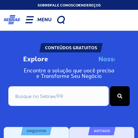
SOBRE
FALE CONOSCO
ENDEREÇOS
MENU
CONTEÚDOS GRATUITOS
Explore
N
o
s
s
o
s
I
n
f
o
Encontre a solução que você precisa
e Transforme Seu Negócio
ARQUIVOS
ARTIGOS