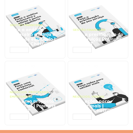
GESTÃO FINANCEIRA
Faça a análise
GESTÃO FINANCEIRA
financeira e atinja o
Faça a precificação do
ponto de equilíbrio |
seu serviço | Prompts
Prompts ChatGPT
ChatGPT
ACESSAR
ACESSAR
NEGÓCIOS
,
PROCESSOS
EMPRESARIAIS
NEGÓCIOS
,
VENDAS
Faça uma proposta
Faça ações para
comercial | Prompts
vender mais |
ChatGPT
Prompts ChatGPT
ACESSAR
ACESSAR