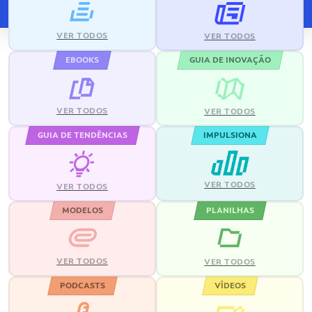
VER TODOS
VER TODOS
EBOOKS
GUIA DE INOVAÇÃO
VER TODOS
VER TODOS
GUIA DE TENDÊNCIAS
IMPULSIONA
VER TODOS
VER TODOS
MODELOS
PLANILHAS
VER TODOS
VER TODOS
PODCASTS
VÍDEOS