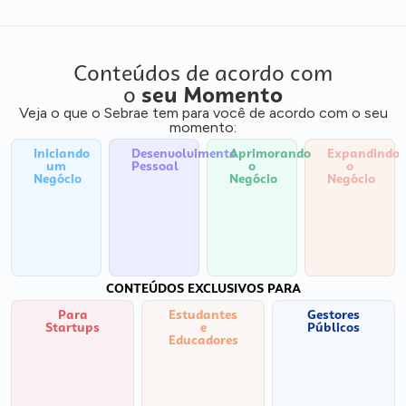
Conteúdos de acordo com
o
seu Momento
Veja o que o Sebrae tem para você de acordo com o seu
momento:
Iniciando
Desenvolvimento
Aprimorando
Expandindo
um
Pessoal
o
o
Negócio
Negócio
Negócio
CONTEÚDOS EXCLUSIVOS PARA
Para
Estudantes
Gestores
Startups
e
Públicos
Educadores