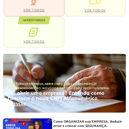
VER TODOS
VER TODOS
WEBSTORIES
VER TODOS
ABERTURA DE EMPRESA
,
ABRIR CNPJ
,
CNPJ ALFANUMÉRICO
,
EMPREENDEDORISMO
,
NOVO FORMATO DE CNPJ
,
RECEITA FEDERAL
Vai abrir uma empresa? Entenda como
funciona o novo CNPJ Alfanumérico
ACESSAR
Como ORGANIZAR sua EMPRESA. Reduzir
erros e crescer com SEGURANÇA.