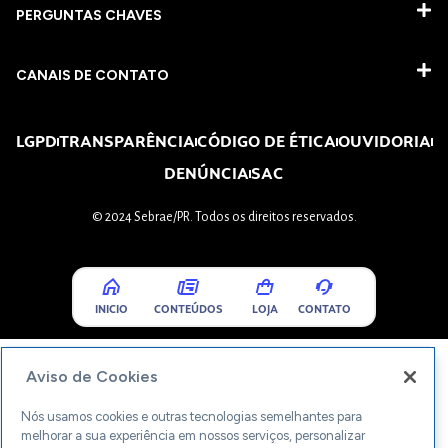
PERGUNTAS CHAVES​
CANAIS DE CONTATO
LGPD
TRANSPARÊNCIA
CÓDIGO DE ÉTICA
OUVIDORIA
DENÚNCIA
SAC
© 2024 Sebrae/PR. Todos os direitos reservados.
INICIO
CONTEÚDOS
LOJA
CONTATO
Aviso de Cookies
Nós usamos cookies e outras tecnologias semelhantes para
melhorar a sua experiência em nossos serviços, personalizar