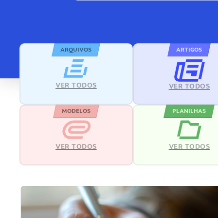
ARQUIVOS
ARTIGOS
VER TODOS
VER TODOS
MODELOS
PLANILHAS
VER TODOS
VER TODOS