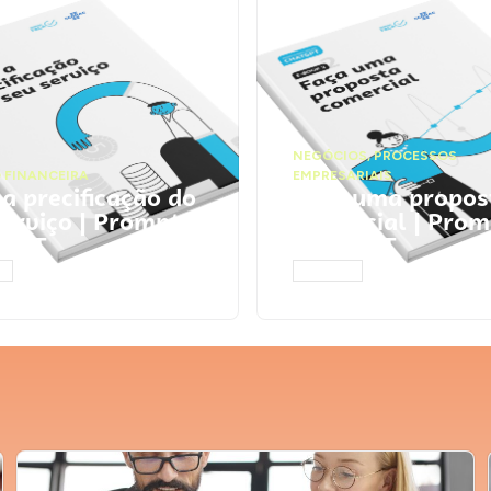
NEGÓCIOS
,
PROCESSOS
 FINANCEIRA
EMPRESARIAIS
 a precificação do
Faça uma propos
serviço | Prompts
comercial | Prom
tGPT
ChatGPT
AR
ACESSAR