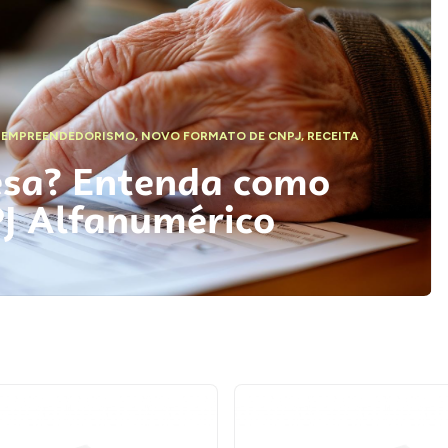
,
EMPREENDEDORISMO
,
NOVO FORMATO DE CNPJ
,
RECEITA
esa? Entenda como
PJ Alfanumérico