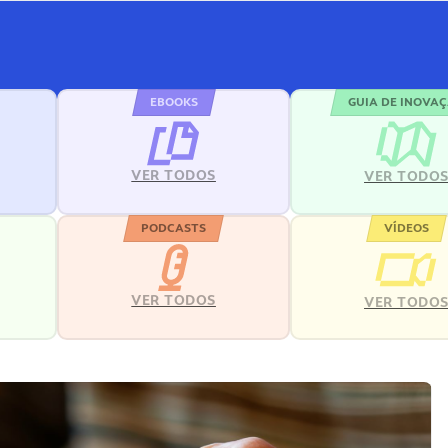
EBOOKS
GUIA DE INOVA
VER TODOS
VER TODO
PODCASTS
VÍDEOS
VER TODOS
VER TODO