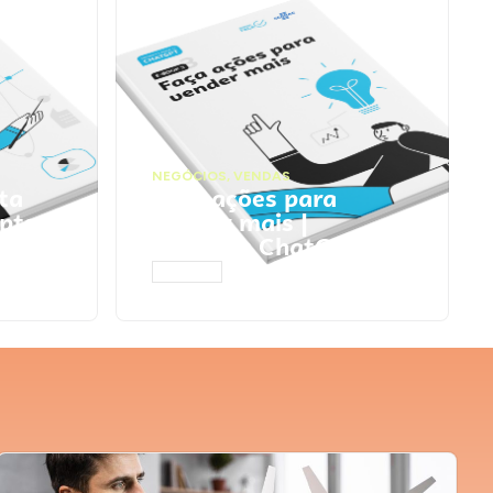
NEGÓCIOS
,
VENDAS
ta
Faça ações para
pts
vender mais |
Prompts ChatGPT
ACESSAR