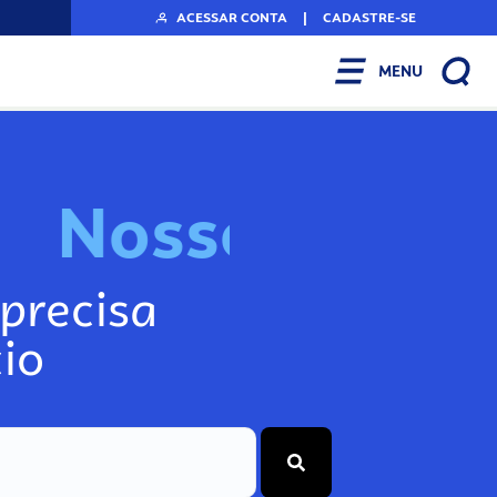
ACESSAR CONTA
|
CADASTRE-SE
MENU
N
o
s
s
o
s
I
n
f
o
g
precisa
io