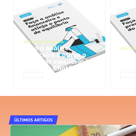
GESTÃO FINANCEIRA
Faça a análise
GESTÃO
financeira e atinja o
Faça
ponto de equilíbrio |
seu 
Prompts ChatGPT
Cha
ACESSAR
ACESS
ÚLTIMOS ARTIGOS