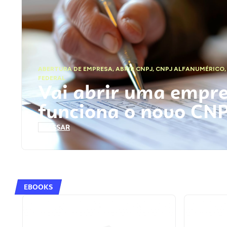
ABERTURA DE EMPRESA
,
ABRIR CNPJ
,
CNPJ ALFANUMÉRICO
FEDERAL
Vai abrir uma empr
funciona o novo CN
ACESSAR
EBOOKS