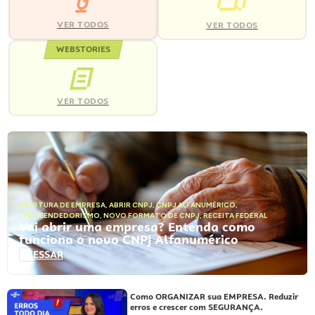
VER TODOS
VER TODOS
WEBSTORIES
VER TODOS
ABERTURA DE EMPRESA
,
ABRIR CNPJ
,
CNPJ ALFANUMÉRICO
,
EMPREENDEDORISMO
,
NOVO FORMATO DE CNPJ
,
RECEITA FEDERAL
Vai abrir uma empresa? Entenda como
funciona o novo CNPJ Alfanumérico
ACESSAR
Como ORGANIZAR sua EMPRESA. Reduzir
erros e crescer com SEGURANÇA.