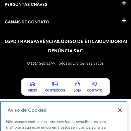
PERGUNTAS CHAVES​
CANAIS DE CONTATO
LGPD
TRANSPARÊNCIA
CÓDIGO DE ÉTICA
OUVIDORIA
DENÚNCIA
SAC
© 2024 Sebrae/PR. Todos os direitos reservados.
INICIO
CONTEÚDOS
LOJA
CONTATO
Aviso de Cookies
Nós usamos cookies e outras tecnologias semelhantes para
melhorar a sua experiência em nossos serviços, personalizar