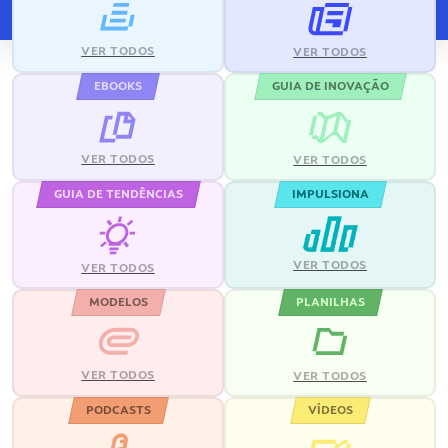
VER TODOS
VER TODOS
EBOOKS
GUIA DE INOVAÇÃO
VER TODOS
VER TODOS
GUIA DE TENDÊNCIAS
IMPULSIONA
VER TODOS
VER TODOS
MODELOS
PLANILHAS
VER TODOS
VER TODOS
PODCASTS
VÍDEOS