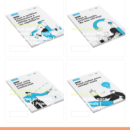
GESTÃO FINANCEIRA
Faça a análise
GESTÃO FINANCEIRA
financeira e atinja o
Faça a precificação do
ponto de equilíbrio |
seu serviço | Prompts
Prompts ChatGPT
ChatGPT
ACESSAR
ACESSAR
NEGÓCIOS
,
PROCESSOS
EMPRESARIAIS
NEGÓCIOS
,
VENDAS
Faça uma proposta
Faça ações para
comercial | Prompts
vender mais |
ChatGPT
Prompts ChatGPT
ACESSAR
ACESSAR