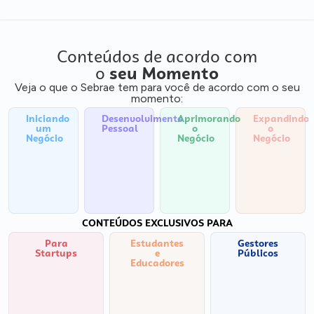
Conteúdos de acordo com
o
seu Momento
Veja o que o Sebrae tem para você de acordo com o seu
momento:
Iniciando
Desenvolvimento
Aprimorando
Expandindo
um
Pessoal
o
o
Negócio
Negócio
Negócio
CONTEÚDOS EXCLUSIVOS PARA
Para
Estudantes
Gestores
Startups
e
Públicos
Educadores