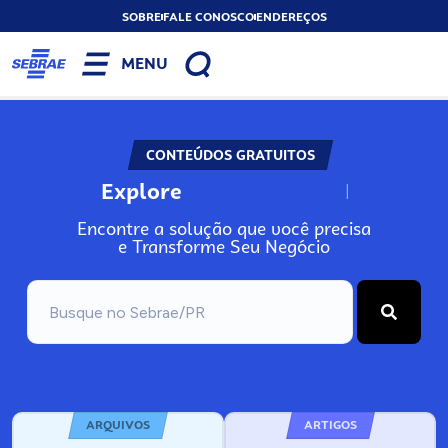
SOBRE
FALE CONOSCO
ENDEREÇOS
MENU
CONTEÚDOS GRATUITOS
Explore
N
o
s
s
o
s
A
Encontre a solução que você precisa
e Transforme Seu Negócio
ARQUIVOS
ARTIGOS