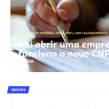
ABERTURA DE EMPRESA
,
ABRIR CNPJ
,
CNPJ ALFANUMÉRICO
FEDERAL
Vai abrir uma empr
funciona o novo CN
ACESSAR
EBOOKS