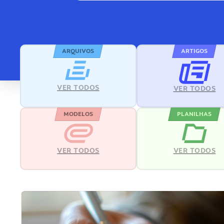
ARQUIVOS
ARTIGOS
VER TODOS
VER TODOS
MODELOS
PLANILHAS
VER TODOS
VER TODOS