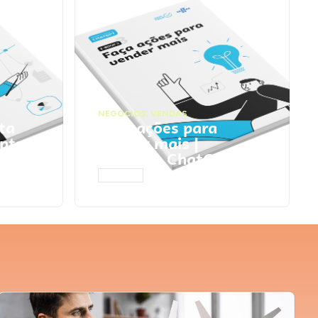
NEGÓCIOS
,
VENDAS
ta
Faça ações para
pts
vender mais |
Prompts ChatGPT
ACESSAR