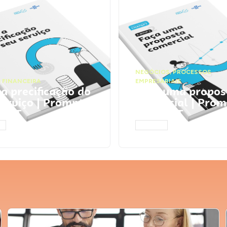
NEGÓCIOS
,
PROCESSOS
 FINANCEIRA
EMPRESARIAIS
 a precificação do
Faça uma propos
serviço | Prompts
comercial | Prom
tGPT
ChatGPT
AR
ACESSAR