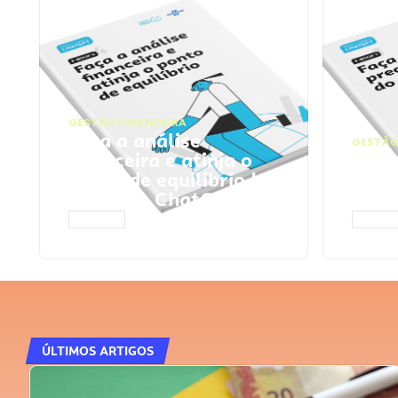
GESTÃO FINANCEIRA
Faça a análise
GESTÃO
financeira e atinja o
Faça
ponto de equilíbrio |
seu 
Prompts ChatGPT
Cha
ACESSAR
ACESS
ÚLTIMOS ARTIGOS