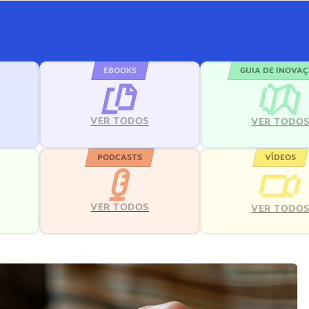
EBOOKS
GUIA DE INOVA
VER TODOS
VER TODO
PODCASTS
VÍDEOS
VER TODOS
VER TODO